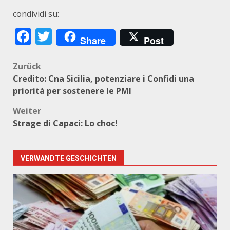
condividi su:
Facebook
Twitter
Share
Post
Beitragsnavigation
Zurück
Credito: Cna Sicilia, potenziare i Confidi una
priorità per sostenere le PMI
Weiter
Strage di Capaci: Lo choc!
VERWANDTE GESCHICHTEN