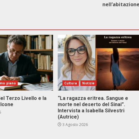
nell’abitazion
imo piano
Cultura
Notizie
el Terzo Livello e la
“La ragazza eritrea. Sangue e
alcone
morte nel deserto del Sinai”.
Intervista a Isabella Silvestri
6
(Autrice)
3 Agosto 2026