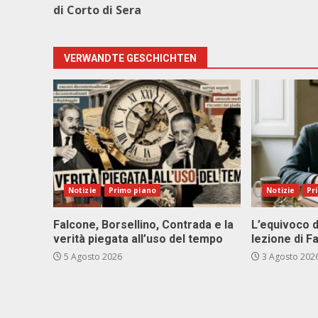
di Corto di Sera
VERWANDTE GESCHICHTEN
Notizie
Primo piano
Notizie
Pr
Falcone, Borsellino, Contrada e la
L’equivoco d
verità piegata all’uso del tempo
lezione di F
5 Agosto 2026
3 Agosto 202