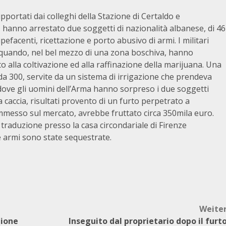
portati dai colleghi della Stazione di Certaldo e
 hanno arrestato due soggetti di nazionalità albanese, di 46
pefacenti, ricettazione e porto abusivo di armi. I militari
 quando, nel bel mezzo di una zona boschiva, hanno
alla coltivazione ed alla raffinazione della marijuana. Una
a 300, servite da un sistema di irrigazione che prendeva
 dove gli uomini dell’Arma hanno sorpreso i due soggetti
da caccia, risultati provento di un furto perpetrato a
mmesso sul mercato, avrebbe fruttato circa 350mila euro.
 traduzione presso la casa circondariale di Firenze
e armi sono state sequestrate.
Weite
zione
Inseguito dal proprietario dopo il furt