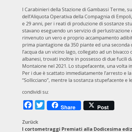
I Carabinieri della Stazione di Gambassi Terme, sup
dell’Aliquota Operativa della Compagnia di Empoli,
e 29 anni, per i reati di produzione di sostanze stu
stavano eseguendo un servizio di perlustrazione
rinvenuto un vero e proprio accampamento adibito 
prima piantagione da 350 piante ed una seconda d
l’acqua da un vicino lago, collegato ad un bivacco
albanesi, trovati inoltre in possesso di due fucili 
Montaione nel 2021. Lo stupefacente, una volta i
Per i due è scattato immediatamente l’arresto e la
“Sollicciano”, mentre la sostanza stupefacente e l
condividi su:
Facebook
Twitter
Share
Post
Beitragsnavigation
Zurück
I cortometraggi Premiati alla Dodicesima edi