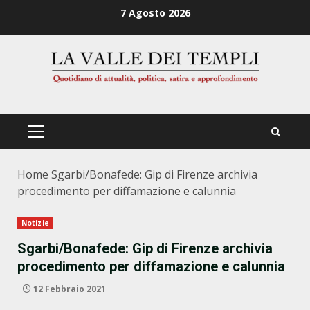
Zum
7 Agosto 2026
Inhalt
springen
PRIMÄRES
MENÜ
Home
Sgarbi/Bonafede: Gip di Firenze archivia
procedimento per diffamazione e calunnia
Notizie
Sgarbi/Bonafede: Gip di Firenze archivia
procedimento per diffamazione e calunnia
12 Febbraio 2021