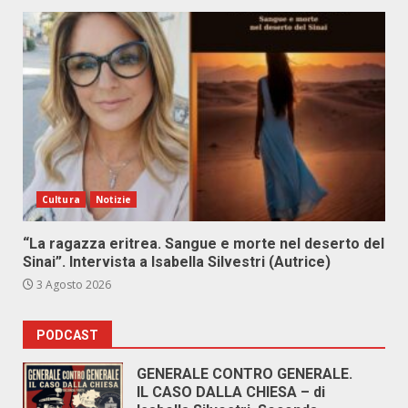
Cultura
Notizie
“La ragazza eritrea. Sangue e morte nel deserto del
Sinai”. Intervista a Isabella Silvestri (Autrice)
3 Agosto 2026
PODCAST
GENERALE CONTRO GENERALE.
IL CASO DALLA CHIESA – di