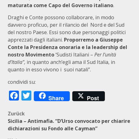
maturata come Capo del Governo italiano
.
Draghi e Conte possono collaborare, in modo
davvero proficuo, per il rilancio del Nord e del Sud
del nostro Paese. Essi sono due personaggi politici
apprezzati dagli italiani.
Proporremo a Giuseppe
Conte la Presidenza onoraria e la leadership del
nostro Movimento
‘Sudisti Italiani –
Per l’unità
d’Italia”,
in quanto anch’egli ama il Sud Italia, in
quanto in esso vivono i suoi natali”.
condividi su:
Facebook
Twitter
Share
Post
Beitragsnavigation
Zurück
Sicilia – Antimafia. “D’Urso convocato per chiarire
dichiarazioni su Fondo alle Cayman”