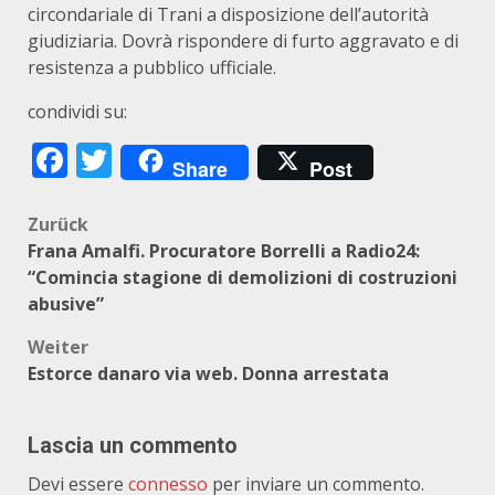
circondariale di Trani a disposizione dell’autorità
giudiziaria. Dovrà rispondere di furto aggravato e di
resistenza a pubblico ufficiale.
condividi su:
Facebook
Twitter
Share
Post
Beitragsnavigation
Zurück
Frana Amalfi. Procuratore Borrelli a Radio24:
“Comincia stagione di demolizioni di costruzioni
abusive”
Weiter
Estorce danaro via web. Donna arrestata
Lascia un commento
Devi essere
connesso
per inviare un commento.