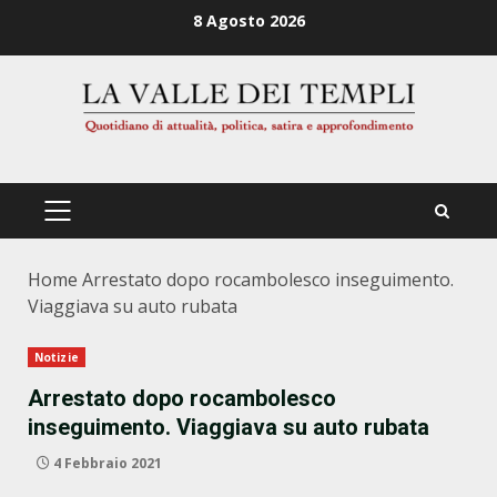
Zum
8 Agosto 2026
Inhalt
springen
PRIMÄRES
MENÜ
Home
Arrestato dopo rocambolesco inseguimento.
Viaggiava su auto rubata
Notizie
Arrestato dopo rocambolesco
inseguimento. Viaggiava su auto rubata
4 Febbraio 2021