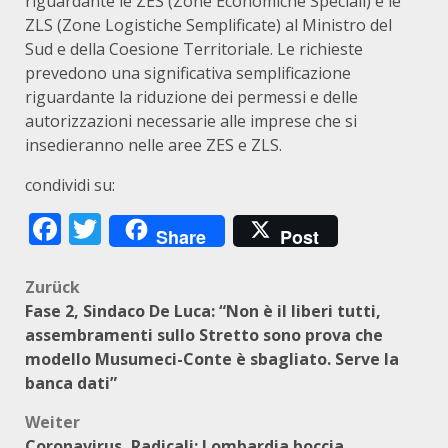
riguardante le ZES (Zone Economiche Speciali) e le
ZLS (Zone Logistiche Semplificate) al Ministro del
Sud e della Coesione Territoriale. Le richieste
prevedono una significativa semplificazione
riguardante la riduzione dei permessi e delle
autorizzazioni necessarie alle imprese che si
insedieranno nelle aree ZES e ZLS.
condividi su:
Facebook
Twitter
Share
Post
Beitragsnavigation
Zurück
Fase 2, Sindaco De Luca: “Non è il liberi tutti,
assembramenti sullo Stretto sono prova che
modello Musumeci-Conte è sbagliato. Serve la
banca dati”
Weiter
Coronavirus, Radicali: Lombardia boccia