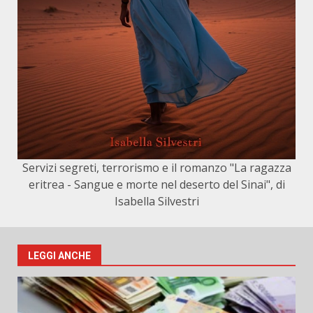
Servizi segreti, terrorismo e il romanzo "La ragazza
eritrea - Sangue e morte nel deserto del Sinai", di
Isabella Silvestri
LEGGI ANCHE