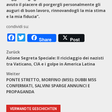
avuto il piacere di porgergli personalmente gli
auguri di buon lavoro, rinnovandogli la mia stima
e la mia fiducia”.
condividi su:
Facebook
Twitter
Share
Post
Beitragsnavigation
Zurück
Azione Segreta Speciale: Il riciclaggio dei nazisti
tra Vaticano, CIA e i golpe in America Latina
Weiter
PONTE STRETTO, MORFINO (M5S): DUBBI M5S
CONFERMATI, SALVINI SPARGE ANNUNCI E
PROPAGANDA
VERWANDTE GESCHICHTEN