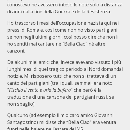
conoscevo ne avessero inteso le note solo a distanza
di anni dalla fine della Guerra e della Resistenza.
Ho trascorso i mesi dell’occupazione nazista qui nei
pressi di Roma e, così come non ho visto partigiani
se non negli ultimi giorni, così posso dire che non li
ho sentiti mai cantare né “Bella Ciao” né altre
canzoni.
Da alcuni miei amici che, invece avevano vissuto i più
lunghi mesi di quel tragico periodo al Nord domandai
notizie. Mi risposero tutti che non si trattava di un
canto dei partigiani (tra i quali, semmai, era noto
“
Fischia il vento e urla la bufera
” che però è la
traduzione di una canzone dei partigiani russi, se
non sbaglio).
Qualcuno (ad esempio il mio caro amico Giovanni
Santagostino) mi disse che “Bella Ciao” era venuta
fuori nelle balere nell’estate del ’45.