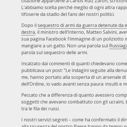
citazione appartiene a Carlos Ruiz Zafón, scrittor
L’abbiamo scelta perché meglio di ogni altra rapp
tifoserie da stadio del fans dei nostri politici.
Dopo il
sequestro di armi da guerra detenute da e
destra
, il ministro dell’Interno, Matteo Salvini, av
sua pagina Facebook l’immagine di un poliziotto 
mangiare a un gatto. Non una parola sul
Russiag
parola sul sequestro delle armi.
Incalzato dai commenti di quanti chiedevano come 
pubblicava un post: “Le indagini seguite alla denun
me, hanno portato alla scoperta di un arsenale di a
dell’Ordine, io vado avanti senza paura: insulti e 
Peccato che a differenza di quanto avessero compr
soggetti che avevano combattuto con gli ucraini,
tra le fila dei russi.
I nostri servizi segreti – come ha confermato il dir
alla sicurezza del nostro Paese hanno da tempo post