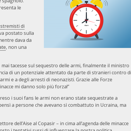
e spagnolo.
resenta le
stremisti di
eva postato sulla
mentre dava da
ate
, non una
mai tacesse sul sequestro delle armi, finalmente il ministro
cia di un potenziale attentato da parte di stranieri contro d
rmi e a degli arresti di neonazisti. Grazie alle Forze
minacce mi danno solo più forza!”
eso i suoi fans le armi non erano state sequestrate a
 bensì a persone che avevano sì combattuto in Ucraina, ma
ettore dell’Aise al Copasir – in cima all’agenda delle minacce
o i tentativi russi di influenzare la nostra politica.