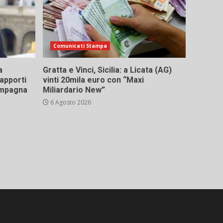
Comunicati Stampa
a
Gratta e Vinci, Sicilia: a Licata (AG)
rapporti
vinti 20mila euro con “Maxi
campagna
Miliardario New”
6 Agosto 2026