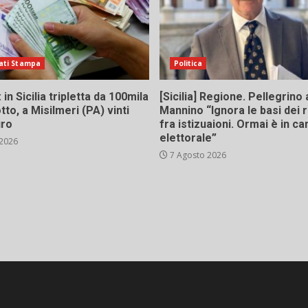
ati Stampa
Politica
in Sicilia tripletta da 100mila
[Sicilia] Regione. Pellegrino 
tto, a Misilmeri (PA) vinti
Mannino “Ignora le basi dei 
uro
fra istizuaioni. Ormai è in 
elettorale”
 2026
7 Agosto 2026