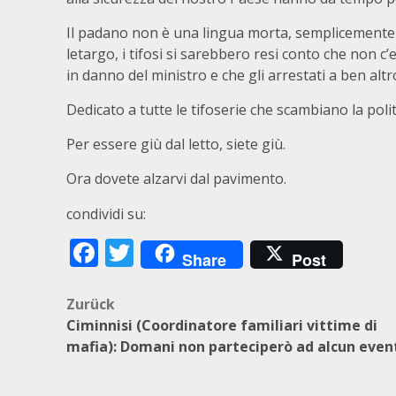
Il padano non è una lingua morta, semplicemente un
letargo, i tifosi si sarebbero resi conto che non 
in danno del ministro e che gli arrestati a ben al
Dedicato a tutte le tifoserie che scambiano la polit
Per essere giù dal letto, siete giù.
Ora dovete alzarvi dal pavimento.
condividi su:
Facebook
Twitter
Share
Post
Beitragsnavigation
Zurück
Ciminnisi (Coordinatore familiari vittime di
mafia): Domani non parteciperò ad alcun even