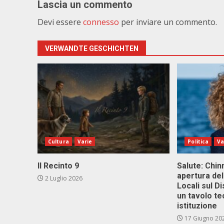
Lascia un commento
Devi essere
connesso
per inviare un commento.
VERWANDTE GESCHICHTEN
Cultura
Varie
Politica
Va
Il Recinto 9
Salute: Chinn
apertura del
2 Luglio 2026
Locali sul D
un tavolo te
istituzione
17 Giugno 20