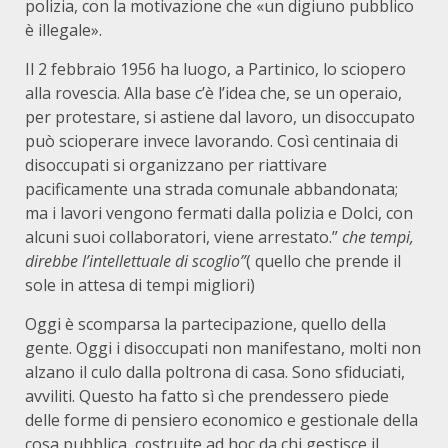
polizia, con la motivazione che «un digiuno pubblico
è illegale».
Il 2 febbraio 1956 ha luogo, a Partinico, lo sciopero
alla rovescia. Alla base c’è l’idea che, se un operaio,
per protestare, si astiene dal lavoro, un disoccupato
può scioperare invece lavorando. Così centinaia di
disoccupati si organizzano per riattivare
pacificamente una strada comunale abbandonata;
ma i lavori vengono fermati dalla polizia e Dolci, con
alcuni suoi collaboratori, viene arrestato.”
che tempi,
direbbe l’intellettuale di scoglio”
( quello che prende il
sole in attesa di tempi migliori)
Oggi è scomparsa la partecipazione, quello della
gente. Oggi i disoccupati non manifestano, molti non
alzano il culo dalla poltrona di casa. Sono sfiduciati,
avviliti. Questo ha fatto sì che prendessero piede
delle forme di pensiero economico e gestionale della
cosa pubblica, costruite ad hoc da chi gestisce il