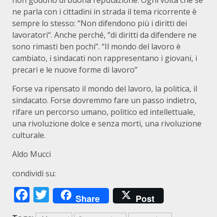
non godono di buona reputazione. Ogni volta che se
ne parla con i cittadini in strada il tema ricorrente è
sempre lo stesso: “Non difendono più i diritti dei
lavoratori“. Anche perché, “di diritti da difendere ne
sono rimasti ben pochi”. “Il mondo del lavoro è
cambiato, i sindacati non rappresentano i giovani, i
precari e le nuove forme di lavoro”
Forse va ripensato il mondo del lavoro, la politica, il
sindacato. Forse dovremmo fare un passo indietro,
rifare un percorso umano, politico ed intellettuale,
una rivoluzione dolce e senza morti, una rivoluzione
culturale.
Aldo Mucci
condividi su:
Facebook
Twitter
Share
Post