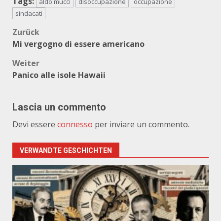
Tags:
aldo mucci
disoccupazione
occupazione
sindacati
Beitragsnavigation
Zurück
Mi vergogno di essere americano
Weiter
Panico alle isole Hawaii
Lascia un commento
Devi essere
connesso
per inviare un commento.
VERWANDTE GESCHICHTEN