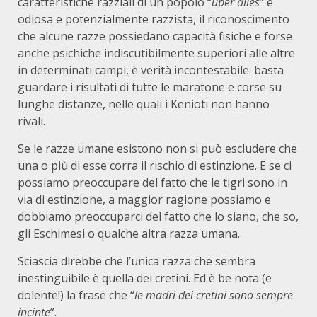
caratteristiche razziali di un popolo “
uber alles
” è
odiosa e potenzialmente razzista, il riconoscimento
che alcune razze possiedano capacità fisiche e forse
anche psichiche indiscutibilmente superiori alle altre
in determinati campi, è verità incontestabile: basta
guardare i risultati di tutte le maratone e corse su
lunghe distanze, nelle quali i Kenioti non hanno
rivali.
Se le razze umane esistono non si può escludere che
una o più di esse corra il rischio di estinzione. E se ci
possiamo preoccupare del fatto che le tigri sono in
via di estinzione, a maggior ragione possiamo e
dobbiamo preoccuparci del fatto che lo siano, che so,
gli Eschimesi o qualche altra razza umana.
Sciascia direbbe che l’unica razza che sembra
inestinguibile è quella dei cretini. Ed è be nota (e
dolente!) la frase che “
le madri dei cretini sono sempre
incinte
”.