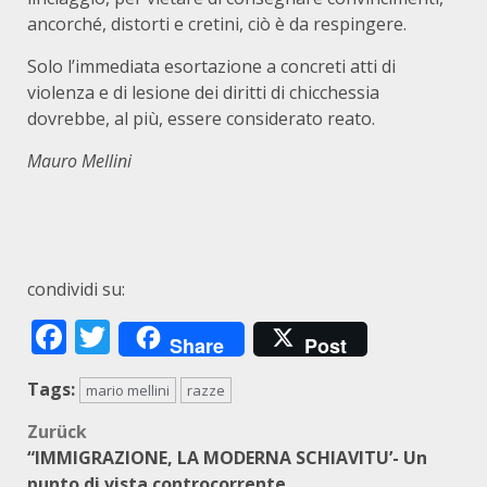
ancorché, distorti e cretini, ciò è da respingere.
Solo l’immediata esortazione a concreti atti di
violenza e di lesione dei diritti di chicchessia
dovrebbe, al più, essere considerato reato.
Mauro Mellini
condividi su:
Facebook
Twitter
Share
Post
Tags:
mario mellini
razze
Beitragsnavigation
Zurück
“IMMIGRAZIONE, LA MODERNA SCHIAVITU’- Un
punto di vista controcorrente