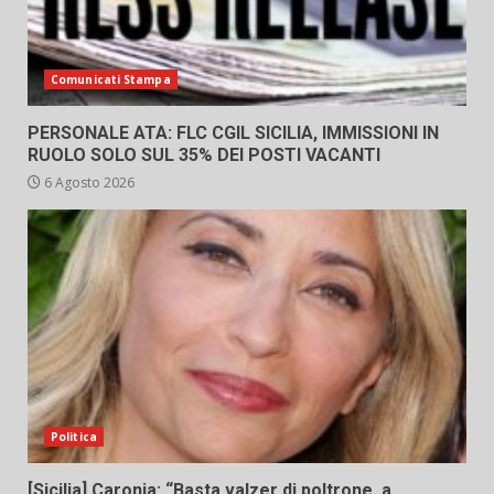
Comunicati Stampa
PERSONALE ATA: FLC CGIL SICILIA, IMMISSIONI IN
RUOLO SOLO SUL 35% DEI POSTI VACANTI
6 Agosto 2026
Politica
[Sicilia] Caronia: “Basta valzer di poltrone, a