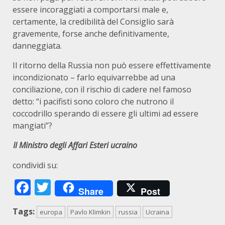
essere incoraggiati a comportarsi male e,
certamente, la credibilità del Consiglio sarà
gravemente, forse anche definitivamente,
danneggiata.
Il ritorno della Russia non può essere effettivamente
incondizionato – farlo equivarrebbe ad una
conciliazione, con il rischio di cadere nel famoso
detto: “i pacifisti sono coloro che nutrono il
coccodrillo sperando di essere gli ultimi ad essere
mangiati”?
Il
Ministro degli Affari Esteri ucraino
condividi su:
Facebook
Twitter
Share
Post
Tags:
europa
Pavlo Klimkin
russia
Ucraina