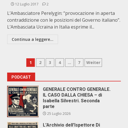
12 Luglio 2017
2
L’Ambasciatore Perelygin: “provocazione in aperta
contraddizione con le posizioni del Governo italiano”.
L’Ambasciata Ucraina in Italia esprime il...
Continua a leggere...
Paginazione
1
2
3
4
…
7
Weiter
degli
PODCAST
articoli
GENERALE CONTRO GENERALE.
IL CASO DALLA CHIESA – di
Isabella Silvestri. Seconda
parte
25 Luglio 2026
L’Archivio dell’Ispettore Di