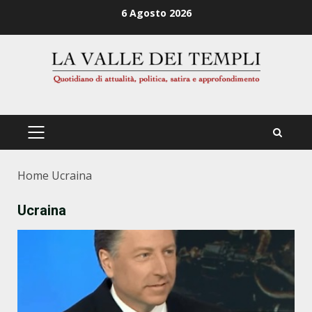
Zum
6 Agosto 2026
Inhalt
springen
PRIMÄRES
MENÜ
Home
Ucraina
Ucraina