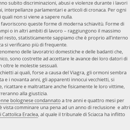
hanno subito discriminazioni, abusi e violenze durante i lavori
, interpellanze parlamentari e articoli di cronaca. Per ogni
 quali non si viene a sapere nulla.
a, favoriscono queste forme di moderna schiavitù. Forme di
mpi o in altri ambiti di lavoro – raggiungono il massimo
el resto, statisticamente sappiamo che è proprio all’interno
a si verificano più di frequente.
 fenomeno delle lavoratrici domestiche e delle badanti che,
ico, sono costrette ad accettare le avance dei loro datori di
n oltre le molestie sessuali.
hietti ai quali, forse a causa del Viagra, gli ormoni sembra
a e i novanta anni, gli apparenti innocui vecchietti, si
 ricattare e maltrattare anche fisicamente le loro vittime,
reranno alla giustizia.
enne bolognese condannato
a tre anni e quattro mesi per
 è vista comminare una pena ad un anno di reclusione e altri
 Cattolica Eraclea
, al quale il tribunale di Sciacca ha inflitto