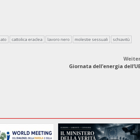
lato
cattolica eraclea
lavoro nero
molestie sessuali
schiavitù
Weite
Giornata dell’energia dell’U