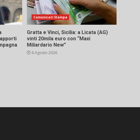
Comunicati Stampa
a
Gratta e Vinci, Sicilia: a Licata (AG)
rapporti
vinti 20mila euro con “Maxi
campagna
Miliardario New”
6 Agosto 2026