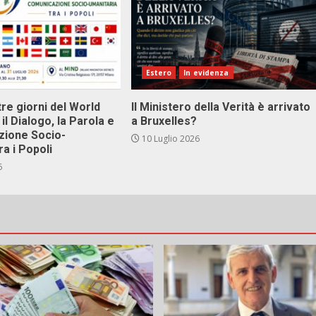
Estero
In evidenza
tre giorni del World
Il Ministero della Verità è arrivato
il Dialogo, la Parola e
a Bruxelles?
zione Socio-
10 Luglio 2026
ra i Popoli
6