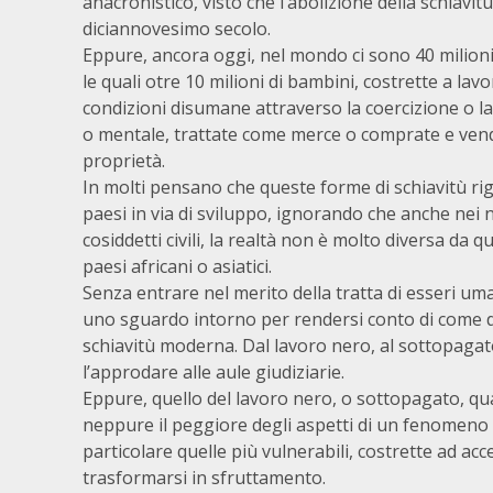
anacronistico, visto che l’abolizione della schiavitù 
diciannovesimo secolo.
Eppure, ancora oggi, nel mondo ci sono 40 milioni
le quali otre 10 milioni di bambini, costrette a lavo
condizioni disumane attraverso la coercizione o la 
o mentale, trattate come merce o comprate e ve
proprietà.
In molti pensano che queste forme di schiavitù rig
paesi in via di sviluppo, ignorando che anche nei n
cosiddetti civili, la realtà non è molto diversa da qu
paesi africani o asiatici.
Senza entrare nel merito della tratta di esseri um
uno sguardo intorno per rendersi conto di come di
schiavitù moderna. Dal lavoro nero, al sottopagat
l’approdare alle aule giudiziarie.
Eppure, quello del lavoro nero, o sottopagato, qua
neppure il peggiore degli aspetti di un fenomeno c
particolare quelle più vulnerabili, costrette ad ac
trasformarsi in sfruttamento.