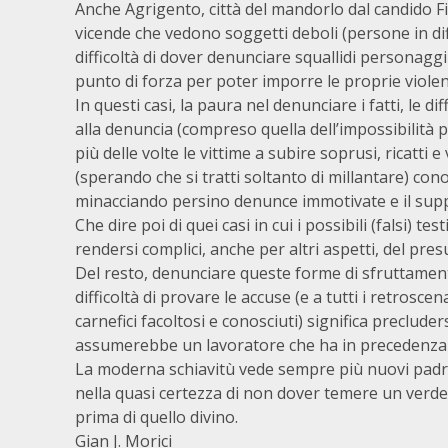
Anche Agrigento, città del mandorlo dal candido Fi
vicende che vedono soggetti deboli (persone in di
difficoltà di dover denunciare squallidi personagg
punto di forza per poter imporre le proprie violen
In questi casi, la paura nel denunciare i fatti, le d
alla denuncia (compreso quella dell’impossibilità po
più delle volte le vittime a subire soprusi, ricatti 
(sperando che si tratti soltanto di millantare) co
minacciando persino denunce immotivate e il suppor
Che dire poi di quei casi in cui i possibili (falsi)
rendersi complici, anche per altri aspetti, del pre
Del resto, denunciare queste forme di sfruttamento
difficoltà di provare le accuse (e a tutti i retrosce
carnefici facoltosi e conosciuti) significa precluder
assumerebbe un lavoratore che ha in precedenza d
La moderna schiavitù vede sempre più nuovi padro
nella quasi certezza di non dover temere un verdet
prima di quello divino.
Gian J. Morici