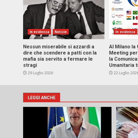
In evidenza
Notizie
In evidenza
Nessun miserabile si azzardi a
Al Milano la 
dire che scendere a patti con la
Meeting per 
mafia sia servito a fermare le
la Comunica
stragi
Umanitaria t
29 Luglio 2026
22 Luglio 202
LEGGI ANCHE