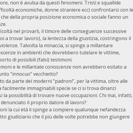
ore, non è avulsa da questi fenomeni. Tristi e squallide
fficoltà economiche, donne straniere ecc) confrontarsi con l
i che della propria posizione economica o sociale fanno un
ze.
ifficoltà nel provarli, il timore delle conseguenze successive
i a trovar lavoro), la lentezza della giustizia, costringono il
e violenze. Talvolta la minaccia, si spinge a millantare
noscenze in ambienti che dovrebbero tutelare le vittime,
to di possibili (falsi) testimoni.
 testimoni e le millantate conoscenze non avrebbero esitato a
sunto “innocuo” vecchietto?
 da parte dei moderni “padroni”, per la vittima, oltre alle
na facilmente immaginabili specie se ci si trova dinanzi
si la possibilità di trovare nuove occupazioni. Chi mai, infatti,
enunciato il proprio datore di lavoro?
ni la cui età li spinge a compiere qualunque nefandezza
to giudiziario che il più delle volte potrebbe non giungere