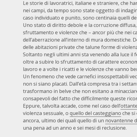
Le storie di lavoratrici, italiane e straniere, che 
nei campi, da tempo sono state oggetto di indagini
caso individuato e punito, sono centinaia quelli dei
Uno stato di diritto debole e la corruzione diffus
sfruttamento e violenze che – ancor più che nei ca
dell’aberrazione all’interno di mura domestiche. D
delle abitazioni private che talune forme di violenz
Soltanto negli ultimi anni sta venendo alla luce il
oltre a subire lo sfruttamento di carattere econom
lavoro e a volte i ricatti e le violenze che vanno be
Un fenomeno che vede carnefici insospettabili vecc
non si siano placati. Dall’età compresa tra i settant
trasformano in belve che non esitano a minacciare,
consapevoli del fatto che difficilmente queste ricor
Eppure, talvolta accade, come nel caso dell’
ottant
violenza sessuale, o
quello del casteggiano
che si
ancora, ultimo dei quali quello di un
novantenne di
una pena ad un anno e sei mesi di reclusione.