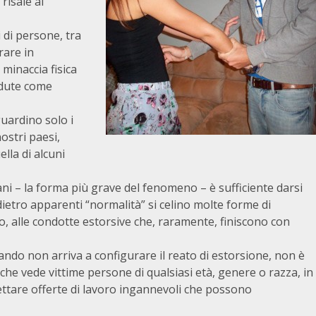
risale al
 di persone, tra
rare in
minaccia fisica
ndute come
uardino solo i
ostri paesi,
ella di alcuni
ani – la forma più grave del fenomeno – è sufficiente darsi
etro apparenti “normalità” si celino molte forme di
o, alle condotte estorsive che, raramente, finiscono con
ndo non arriva a configurare il reato di estorsione, non è
he vede vittime persone di qualsiasi età, genere o razza, in
cettare offerte di lavoro ingannevoli che possono