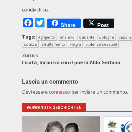
condividi su:
Facebook
Twitter
Share
Post
Tags:
Agrigento
anziano
badante
Bologna
capora
sciacca
sfruttamento
viagra
violenze sessuali
Beitragsnavigation
Zurück
Licata, Incontro con il poeta Aldo Gerbino
Lascia un commento
Devi essere
connesso
per inviare un commento.
VERWANDTE GESCHICHTEN