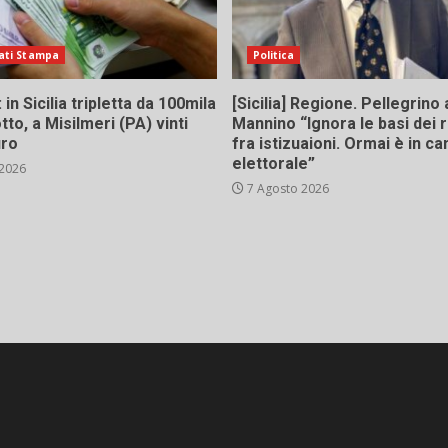
ati Stampa
Politica
in Sicilia tripletta da 100mila
[Sicilia] Regione. Pellegrino 
tto, a Misilmeri (PA) vinti
Mannino “Ignora le basi dei 
uro
fra istizuaioni. Ormai è in 
elettorale”
 2026
7 Agosto 2026