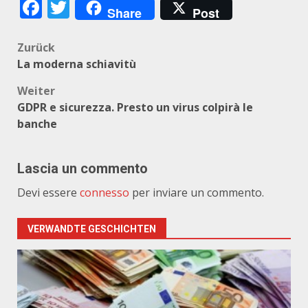
Facebook
Twitter
Share
Post
Beitragsnavigation
Zurück
La moderna schiavitù
Weiter
GDPR e sicurezza. Presto un virus colpirà le
banche
Lascia un commento
Devi essere
connesso
per inviare un commento.
VERWANDTE GESCHICHTEN