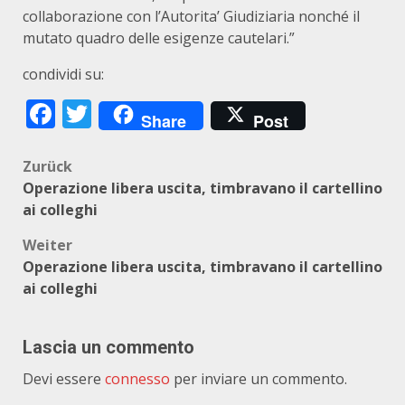
collaborazione con l’Autorita’ Giudiziaria nonché il
mutato quadro delle esigenze cautelari.”
condividi su:
Facebook
Twitter
Share
Post
Beitragsnavigation
Zurück
Operazione libera uscita, timbravano il cartellino
ai colleghi
Weiter
Operazione libera uscita, timbravano il cartellino
ai colleghi
Lascia un commento
Devi essere
connesso
per inviare un commento.