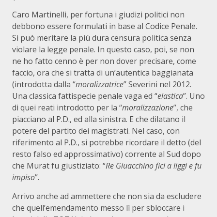
Caro Martinelli, per fortuna i giudizi politici non
debbono essere formulati in base al Codice Penale.
Si può meritare la più dura censura politica senza
violare la legge penale. In questo caso, poi, se non
ne ho fatto cenno è per non dover precisare, come
faccio, ora che si tratta di un’autentica baggianata
(introdotta dalla “
moralizzatrice
” Severini nel 2012.
Una classica fattispecie penale vaga ed “
elastica
”. Uno
di quei reati introdotto per la “
moralizzazione
”, che
piacciano al P.D., ed alla sinistra. E che dilatano il
potere del partito dei magistrati. Nel caso, con
riferimento al P.D., si potrebbe ricordare il detto (del
resto falso ed approssimativo) corrente al Sud dopo
che Murat fu giustiziato: “
Re Giuacchino fici a liggi e fu
impiso
”.
Arrivo anche ad ammettere che non sia da escludere
che quell’emendamento messo lì per sbloccare i