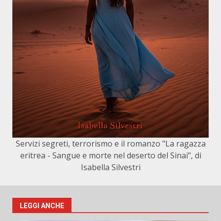
Servizi segreti, terrorismo e il romanzo "La ragazza
eritrea - Sangue e morte nel deserto del Sinai", di
Isabella Silvestri
LEGGI ANCHE