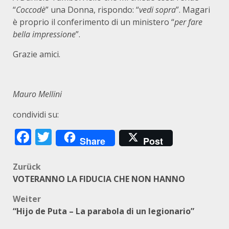
“
Coccodè
” una Donna, rispondo: “
vedi sopra
”. Magari
è proprio il conferimento di un ministero “
per fare
bella impressione
”.
Grazie amici.
Mauro Mellini
condividi su:
Facebook
Twitter
Share
Post
Beitragsnavigation
Zurück
VOTERANNO LA FIDUCIA CHE NON HANNO
Weiter
“Hijo de Puta – La parabola di un legionario”