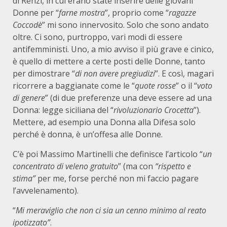
di Renzi, in cui erano state inserire delle giovani
Donne per “
farne mostra
”, proprio come “
ragazze
Coccodè
” mi sono innervosito. Solo che sono andato
oltre. Ci sono, purtroppo, vari modi di essere
antifemministi. Uno, a mio avviso il più grave e cinico,
è quello di mettere a certe posti delle Donne, tanto
per dimostrare “
di non avere pregiudizi
”. E così, magari
ricorrere a baggianate come le “
quote rosse
” o il “
voto
di genere
” (di due preferenze una deve essere ad una
Donna: legge siciliana del “
rivoluzionario Crocetta
”).
Mettere, ad esempio una Donna alla Difesa solo
perché è donna, è un’offesa alle Donne.
C’è poi Massimo Martinelli che definisce l’articolo “
un
concentrato di veleno gratuito
” (ma con
“rispetto e
stima”
per me, forse perché non mi faccio pagare
l’avvelenamento).
“
Mi meraviglio che non ci sia un cenno minimo al reato
ipotizzato”
.