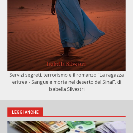
Servizi segreti, terrorismo e il romanzo "La ragazza
eritrea - Sangue e morte nel deserto del Sinai", di
Isabella Silvestri
LEGGI ANCHE