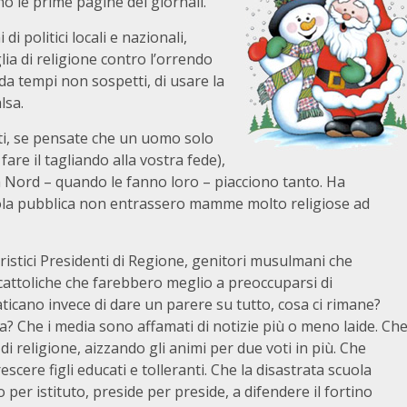
no le prime pagine dei giornali.
i politici locali e nazionali,
glia di religione contro l’orrendo
 da tempi non sospetti, di usare la
lsa.
nti, se pensate che un uomo solo
fare il tagliando alla vostra fede),
ega Nord – quando le fanno loro – piacciono tanto. Ha
ola pubblica non entrassero mamme molto religiose ad
lcloristici Presidenti di Regione, genitori musulmani che
cattoliche che farebbero meglio a preoccuparsi di
ticano invece di dare un parere su tutto, cosa ci rimane?
 Che i media sono affamati di notizie più o meno laide. Ch
 di religione, aizzando gli animi per due voti in più. Che
scere figli educati e tolleranti. Che la disastrata scuola
to per istituto, preside per preside, a difendere il fortino