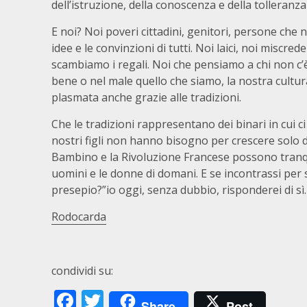
dell’istruzione, della conoscenza e della tolleranza
E noi? Noi poveri cittadini, genitori, persone che
idee e le convinzioni di tutti. Noi laici, noi miscred
scambiamo i regali. Noi che pensiamo a chi non c
bene o nel male quello che siamo, la nostra cultura,
plasmata anche grazie alle tradizioni.
Che le tradizioni rappresentano dei binari in cui c
nostri figli non hanno bisogno per crescere solo di
Bambino e la Rivoluzione Francese possono tranqui
uomini e le donne di domani. E se incontrassi per 
presepio?”io oggi, senza dubbio, risponderei di sì.
Rodocarda
condividi su:
Facebook
Twitter
Share
Post