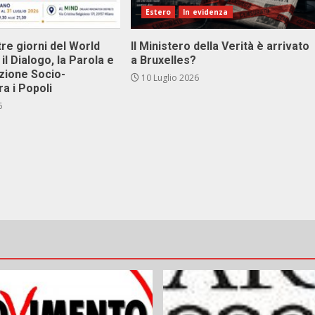
Estero
In evidenza
tre giorni del World
Il Ministero della Verità è arrivato
il Dialogo, la Parola e
a Bruxelles?
zione Socio-
10 Luglio 2026
ra i Popoli
6