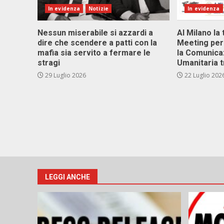
In evidenza
Notizie
In evidenza
Nessun miserabile si azzardi a
Al Milano la 
dire che scendere a patti con la
Meeting per 
mafia sia servito a fermare le
la Comunica
stragi
Umanitaria t
29 Luglio 2026
22 Luglio 202
LEGGI ANCHE