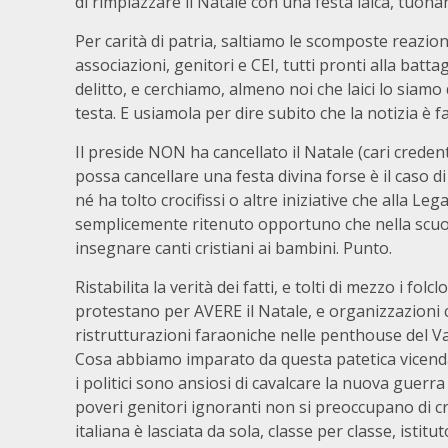
di rimpiazzare il Natale con una festa laica, tuona
Per carità di patria, saltiamo le scomposte reazioni d
associazioni, genitori e CEI, tutti pronti alla batta
delitto, e cerchiamo, almeno noi che laici lo siamo
testa. E usiamola per dire subito che la notizia è fa
Il preside NON ha cancellato il Natale (cari crede
possa cancellare una festa divina forse è il caso di 
né ha tolto crocifissi o altre iniziative che alla L
semplicemente ritenuto opportuno che nella scu
insegnare canti cristiani ai bambini. Punto.
Ristabilita la verità dei fatti, e tolti di mezzo i fo
protestano per AVERE il Natale, e organizzazioni 
ristrutturazioni faraoniche nelle penthouse del Va
Cosa abbiamo imparato da questa patetica vicenda?
i politici sono ansiosi di cavalcare la nuova guerra
poveri genitori ignoranti non si preoccupano di cre
italiana è lasciata da sola, classe per classe, istitu