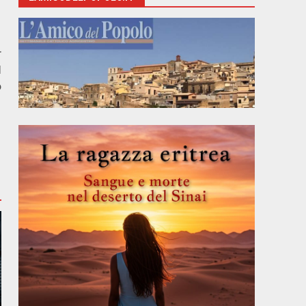
r
l
o