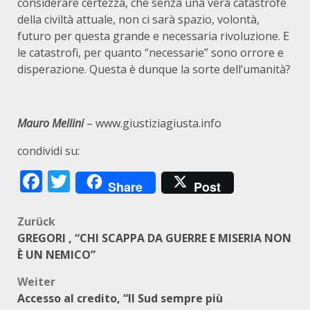
considerare certezza, che senza una vera catastrofe
della civiltà attuale, non ci sarà spazio, volontà,
futuro per questa grande e necessaria rivoluzione. E
le catastrofi, per quanto “necessarie” sono orrore e
disperazione. Questa è dunque la sorte dell’umanità?
Mauro Mellini
– www.giustiziagiusta.info
condividi su:
Facebook
Twitter
Share
Post
Beitragsnavigation
Zurück
GREGORI , “CHI SCAPPA DA GUERRE E MISERIA NON
È UN NEMICO”
Weiter
Accesso al credito, “Il Sud sempre più