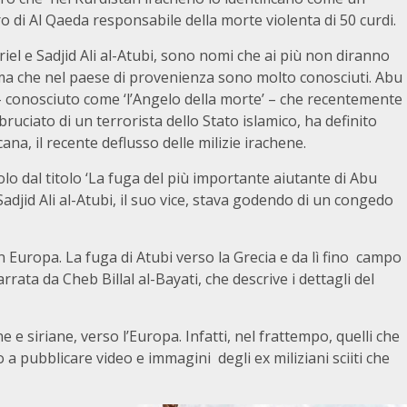
di Al Qaeda responsabile della morte violenta di 50 curdi.
iel e Sadjid Ali al-Atubi, sono nomi che ai più non diranno
 ma che nel paese di provenienza sono molto conosciuti. Abu
– conosciuto come ‘l’Angelo della morte’ – che recentemente
bruciato di un terrorista dello Stato islamico, ha definito
na, il recente deflusso delle milizie irachene.
lo dal titolo ‘La fuga del più importante aiutante di Abu
Sadjid Ali al-Atubi, il suo vice, stava godendo di un congedo
n Europa. La fuga di Atubi verso la Grecia e da lì fino campo
rrata da Cheb Billal al-Bayati, che descrive i dettagli del
e e siriane, verso l’Europa. Infatti, nel frattempo, quelli che
a pubblicare video e immagini degli ex miliziani sciiti che