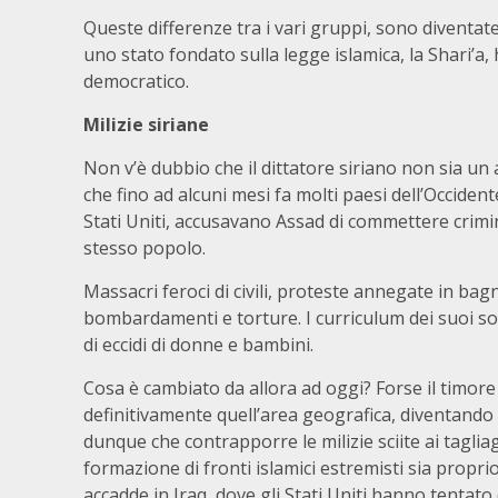
Queste differenze tra i vari gruppi, sono diventate
uno stato fondato sulla legge islamica, la Shari’a
democratico.
Milizie siriane
Non v’è dubbio che il dittatore siriano non sia un 
che fino ad alcuni mesi fa molti paesi dell’Occidente
Stati Uniti, accusavano Assad di commettere crimin
stesso popolo.
Massacri feroci di civili, proteste annegate in bag
bombardamenti e torture. I curriculum dei suoi sol
di eccidi di donne e bambini.
Cosa è cambiato da allora ad oggi? Forse il timore 
definitivamente quell’area geografica, diventando 
dunque che contrapporre le milizie sciite ai tagli
formazione di fronti islamici estremisti sia propri
accadde in Iraq, dove gli Stati Uniti hanno tentato