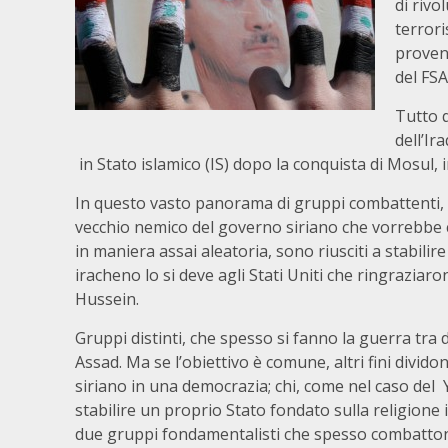
di rivo
terrori
proveni
del FSA
Tutto q
dell’Ir
in Stato islamico (IS) dopo la conquista di Mosul, i
In questo vasto panorama di gruppi combattenti, s
vecchio nemico del governo siriano che vorrebbe 
in maniera assai aleatoria, sono riusciti a stabilire
iracheno lo si deve agli Stati Uniti che ringraziar
Hussein.
Gruppi distinti, che spesso si fanno la guerra tra
Assad. Ma se l’obiettivo è comune, altri fini divid
siriano in una democrazia; chi, come nel caso del 
stabilire un proprio Stato fondato sulla religione is
due gruppi fondamentalisti che spesso combatton