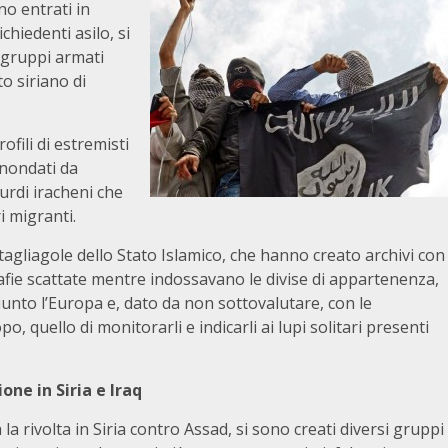
no entrati in
hiedenti asilo, si
i gruppi armati
ito siriano di
ofili di estremisti
inondati da
urdi iracheni che
i migranti.
tagliagole dello Stato Islamico, che hanno creato archivi con
grafie scattate mentre indossavano le divise di appartenenza,
giunto l’Europa e, dato da non sottovalutare, con le
, quello di monitorarli e indicarli ai lupi solitari presenti
one in Siria e Iraq
a la rivolta in Siria contro Assad, si sono creati diversi gruppi