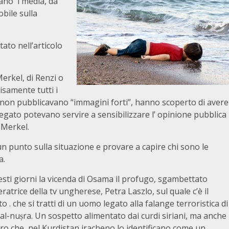
olano i media, da
bile sulla
to nell’articolo
Merkel, di Renzi o
isamente tutti i
eri non pubblicavano “immagini forti”, hanno scoperto di avere
gato potevano servire a sensibilizzare l’ opinione pubblica
 Merkel.
n punto sulla situazione e provare a capire chi sono le
a.
esti giorni la vicenda di Osama il profugo, sgambettato
eratrice della tv ungherese, Petra Laszlo, sul quale c’è il
o . che si tratti di un uomo legato alla falange terroristica di
al-nuṣra. Un sospetto alimentato dai curdi siriani, ma anche
oro che nel Kurdistan iracheno lo identificano come un