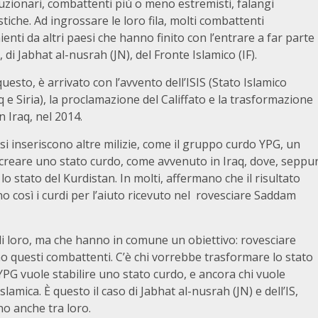
luzionari, combattenti più o meno estremisti, falangi
stiche. Ad ingrossare le loro fila, molti combattenti
enti da altri paesi che hanno finito con l’entrare a far parte
, di Jabhat al-nusrah (JN), del Fronte Islamico (IF).
uesto, è arrivato con l’avvento dell’ISIS (Stato Islamico
aq e Siria), la proclamazione del Califfato e la trasformazione
n Iraq, nel 2014.
i inseriscono altre milizie, come il gruppo curdo YPG, un
creare uno stato curdo, come avvenuto in Iraq, dove, seppu
 lo stato del Kurdistan. In molti, affermano che il risultato
ono così i curdi per l’aiuto ricevuto nel rovesciare Saddam
 di loro, ma che hanno in comune un obiettivo: rovesciare
ono questi combattenti. C’è chi vorrebbe trasformare lo stato
YPG vuole stabilire uno stato curdo, e ancora chi vuole
lamica. È questo il caso di Jabhat al-nusrah (JN) e dell’IS,
o anche tra loro.