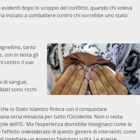
 evidenti dopo lo scoppio del conflitto, quando chi voleva
, ha iniziato a combattere contro chi vorrebbe uno stato
agnellino, tanto
, con in testa gli
i contro il suo
ni di sangue,
dati sono ricchi
che lo Stato Islamico finisca con il conquistare
una seria minaccia per tutto l’Occidente. Non ci resta
agole dell’IS. Ma l’esperienza dovrebbe insegnarci come la
o l’effetto indesiderato di questo genere di interventi, come
 di insediare un governo fantoccio sciita. Le guerre,