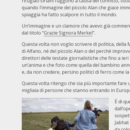
rifugiati siriani fuggono a causa del conflitto, tit
quando l’immagine del piccolo Alan che giace immo
spiaggia ha fatto scalpore in tutto il mondo.
Un’immagine e un clamore che avevo già commenta
dal titolo “
Grazie Signora Merkel
”.
Questa volta non voglio scrivere di politica, della 
di Alfano, né del piccolo Alan o del perché improvv
direttori delle testate giornalistiche che fino a i
un’anima e che foto come quella del bambino anne
e, da non credere, persino politici di ferro come la
Questa volta ritengo che sia più importante fare u
migliaia di persone che stanno entrando in Europ
È di qu
dall’op
sospett
Jabhat 
da col