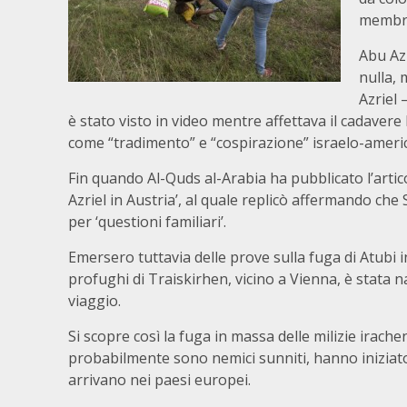
membro 
Abu Azr
nulla,
Azriel 
è stato visto in video mentre affettava il cadavere 
come “tradimento” e “cospirazione” israelo-america
Fin quando Al-Quds al-Arabia ha pubblicato l’artico
Azriel in Austria’, al quale replicò affermando che 
per ‘questioni familiari’.
Emersero tuttavia delle prove sulla fuga di Atubi i
profughi di Traiskirhen, vicino a Vienna, è stata na
viaggio.
Si scopre così la fuga in massa delle milizie irachen
probabilmente sono nemici sunniti, hanno iniziato 
arrivano nei paesi europei.