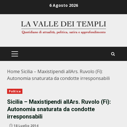
Zum
6 Agosto 2026
Inhalt
springen
PRIMÄRES
MENÜ
Home
Sicilia – Maxistipendi allArs. Ruvolo (Fi):
Autonomia snaturata da condotte irresponsabili
Politica
Sicilia – Maxistipendi allArs. Ruvolo (Fi):
Autonomia snaturata da condotte
irresponsabili
18 Luglio 2014