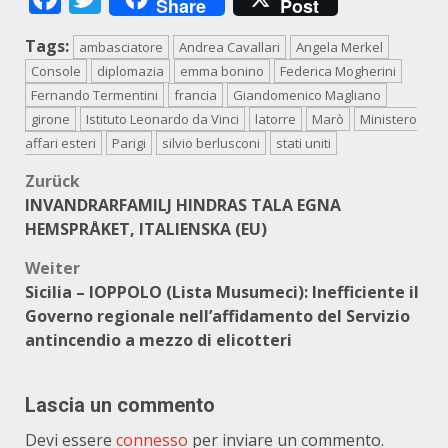
Share
Post
Tags:
ambasciatore
Andrea Cavallari
Angela Merkel
Console
diplomazia
emma bonino
Federica Mogherini
Fernando Termentini
francia
Giandomenico Magliano
girone
Istituto Leonardo da Vinci
latorre
Marò
Ministero
affari esteri
Parigi
silvio berlusconi
stati uniti
Beitragsnavigation
Zurück
INVANDRARFAMILJ HINDRAS TALA EGNA
HEMSPRÅKET, ITALIENSKA (EU)
Weiter
Sicilia – IOPPOLO (Lista Musumeci): Inefficiente il
Governo regionale nell’affidamento del Servizio
antincendio a mezzo di elicotteri
Lascia un commento
Devi essere
connesso
per inviare un commento.