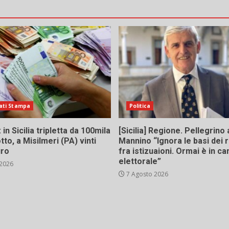
i
ati Stampa
Politica
in Sicilia tripletta da 100mila
[Sicilia] Regione. Pellegrino 
tto, a Misilmeri (PA) vinti
Mannino “Ignora le basi dei 
uro
fra istizuaioni. Ormai è in 
elettorale”
 2026
7 Agosto 2026