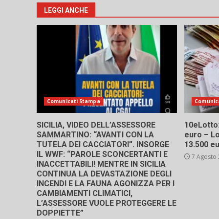
articol
LEGGI ANCHE
Comunicati Stampa
Comunic
SICILIA, VIDEO DELL’ASSESSORE
10eLotto: 
SAMMARTINO: “AVANTI CON LA
euro – Lo
TUTELA DEI CACCIATORI”. INSORGE
13.500 e
IL WWF: “PAROLE SCONCERTANTI E
7 Agosto
INACCETTABILI! MENTRE IN SICILIA
CONTINUA LA DEVASTAZIONE DEGLI
INCENDI E LA FAUNA AGONIZZA PER I
CAMBIAMENTI CLIMATICI,
L’ASSESSORE VUOLE PROTEGGERE LE
DOPPIETTE”