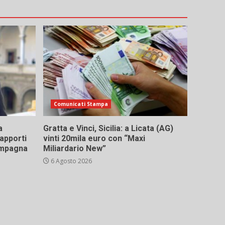
Comunicati Stampa
a
Gratta e Vinci, Sicilia: a Licata (AG)
rapporti
vinti 20mila euro con “Maxi
campagna
Miliardario New”
6 Agosto 2026