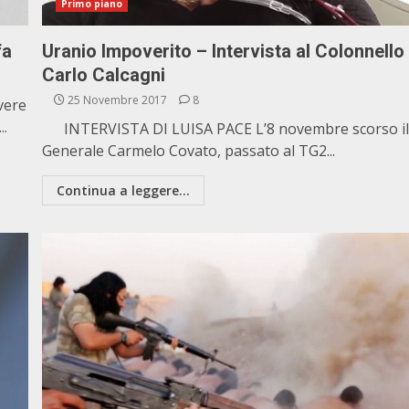
Primo piano
fa
Uranio Impoverito – Intervista al Colonnello
Carlo Calcagni
25 Novembre 2017
8
vere
..
INTERVISTA DI LUISA PACE L’8 novembre scorso i
Generale Carmelo Covato, passato al TG2...
Continua a leggere...