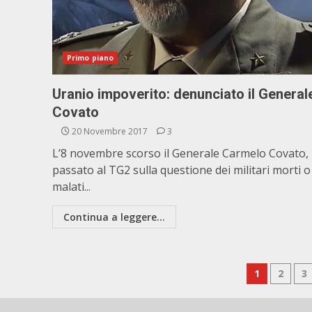
Primo piano
Uranio impoverito: denunciato il General
Covato
20 Novembre 2017
3
L’8 novembre scorso il Generale Carmelo Covato,
passato al TG2 sulla questione dei militari morti o
malati...
Continua a leggere...
Pagina
1
2
3
degli