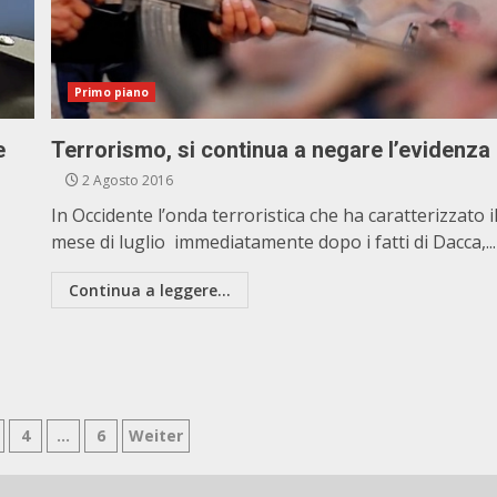
Primo piano
e
Terrorismo, si continua a negare l’evidenza
2 Agosto 2016
In Occidente l’onda terroristica che ha caratterizzato i
mese di luglio immediatamente dopo i fatti di Dacca,...
Continua a leggere...
zione
4
…
6
Weiter