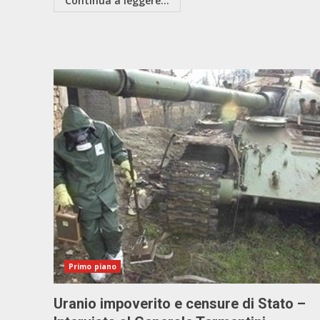
Continua a leggere...
Primo piano
Uranio impoverito e censure di Stato –