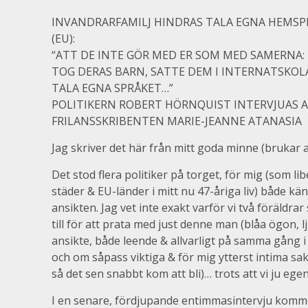
INVANDRARFAMILJ HINDRAS TALA EGNA HEMSPR
(EU):
“ATT DE INTE GÖR MED ER SOM MED SAMERNA:
TOG DERAS BARN, SATTE DEM I INTERNATSKOL
TALA EGNA SPRÅKET…”
POLITIKERN ROBERT HÖRNQUIST INTERVJUAS 
FRILANSSKRIBENTEN MARIE-JEANNE ATANASIA
Jag skriver det här från mitt goda minne (brukar a
Det stod flera politiker på torget, för mig (som lib
städer & EU-länder i mitt nu 47-åriga liv) både kä
ansikten. Jag vet inte exakt varför vi två föräldr
till för att prata med just denne man (blåa ögon, lj
ansikte, både leende & allvarligt på samma gång i
och om såpass viktiga & för mig ytterst intima sak
så det sen snabbt kom att bli)… trots att vi ju ege
I en senare, fördjupande entimmasintervju kommer 