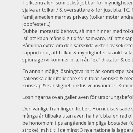
Tolkcentralen, som också jobbar för myndigheter, f
själva är tolkar / & översättare & för just bl.a. TC,
familjemedlemmarnas privacy (tolkar möter andra 
jobbfester…).
Dubbel mötestid behövs, så man hinner med tolkn
isf. att kapa mänsklig tid för samvaro, isf. att ska
Påminna extra om den särskilda vikten av sekrete
rapporterat, att tolkar & myndigheter kränkt sek
spionage (vi kommer bl.a. från “ex.” diktatur & de 
En annan möjlig lösningsvariant är kontaktperson
italienska eller italienare som talar svenska & med
kunskap & känslighet, inklusive invandrar- & mino
Lösningarna ovan gäller även för ursprungsbefo
Den vänlige främlingen Robert Hörnquist visade si
många år tillbaka utan även ha haft bl.a. en rad 
be honom om tips angående lämpliga bostäder för
stroke), m.h.t. till de minst 3 nya nationella lagpa