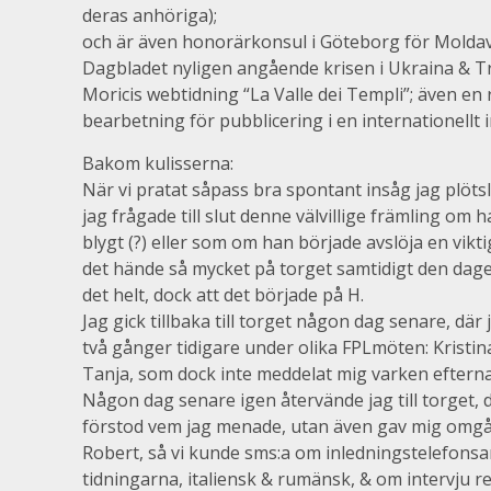
deras anhöriga);
och är även honorärkonsul i Göteborg för Moldav
Dagbladet nyligen angående krisen i Ukraina & Tran
Moricis webtidning “La Valle dei Templi”; även en
bearbetning för pubblicering i en internationellt
Bakom kulisserna:
När vi pratat såpass bra spontant insåg jag plötsli
jag frågade till slut denne välvillige främling om
blygt (?) eller som om han började avslöja en vik
det hände så mycket på torget samtidigt den dagen
det helt, dock att det började på H.
Jag gick tillbaka till torget någon dag senare, där
två gånger tidigare under olika FPLmöten: Kristi
Tanja, som dock inte meddelat mig varken eftern
Någon dag senare igen återvände jag till torget, 
förstod vem jag menade, utan även gav mig om
Robert, så vi kunde sms:a om inledningstelefonsam
tidningarna, italiensk & rumänsk, & om intervju