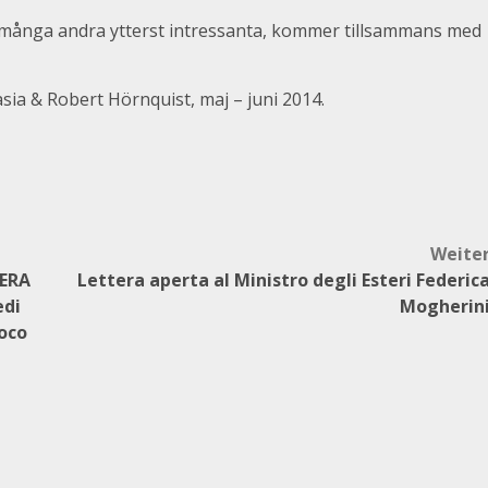
i många andra ytterst intressanta, kommer tillsammans med
sia & Robert Hörnquist, maj – juni 2014.
Weite
MERA
Lettera aperta al Ministro degli Esteri Federic
edi
Mogherin
poco