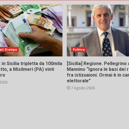
ati Stampa
Politica
in Sicilia tripletta da 100mila
[Sicilia] Regione. Pellegrino 
tto, a Misilmeri (PA) vinti
Mannino “Ignora le basi dei 
uro
fra istizuaioni. Ormai è in 
elettorale”
 2026
7 Agosto 2026