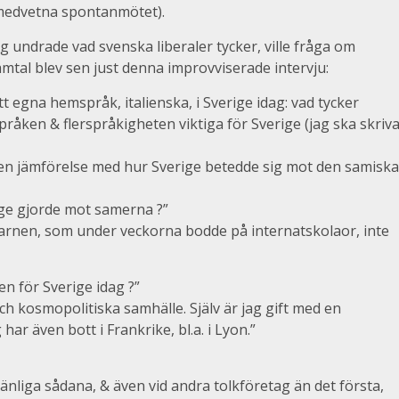
medvetna spontanmötet).
jag undrade vad svenska liberaler tycker, ville fråga om
amtal blev sen just denna improvviserade intervju:
tt egna hemspråk, italienska, i Sverige idag: vad tycker
pråken & flerspråkigheten viktiga för Sverige (jag ska skriv
 en jämförelse med hur Sverige betedde sig mot den samiska
ige gjorde mot samerna ?”
a barnen, som under veckorna bodde på internatskolaor, inte
n för Sverige idag ?”
och kosmopolitiska samhälle. Själv är jag gift med en
ar även bott i Frankrike, bl.a. i Lyon.”
evänliga sådana, & även vid andra tolkföretag än det första,