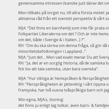
gemensamma intressen (kanske just därav det o
Men tillbaks på torget nu, till allra första mötet: 
allmänna råd från ett svenskt perspektiv & vårt s
MJA: “Det finns en barnfamilj som inte får prata si
Folkpartiet Liberalerna om det ? Och är inte hems
om det, både i Sverige & i Italien…) ?”.
RH: “Om du ska skriva om denna fråga, så gör då
minoritetsbefolkningen i Lappland…”.
MJA: “Just det… Men vad exakt menar Du att Sver
RH: “Ja, det är en sorglig historia, då de samisk
fick lov att tala samiska, utan bara svenska”.
MJA: “Hur viktiga är hemspråken & flerspråkighete
RH: “Flerspråkigheten är jätteviktig i vårt öppna 
fransyska, har två vuxna tvåspråkiga barn och jag h
Min egna, MJA:s, lösning:
det finns ju enligt lag tolkar, även barn- & familj