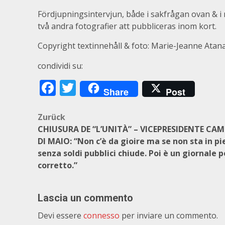
Fördjupningsintervjun, både i sakfrågan ovan & 
två andra fotografier att pubbliceras inom kort.
Copyright textinnehåll & foto: Marie-Jeanne Atana
condividi su:
Facebook
Twitter
Share
Post
Beitragsnavigation
Zurück
CHIUSURA DE “L’UNITÀ” – VICEPRESIDENTE CA
DI MAIO: “Non c’è da gioire ma se non sta in pi
senza soldi pubblici chiude. Poi è un giornale 
corretto.”
Lascia un commento
Devi essere
connesso
per inviare un commento.