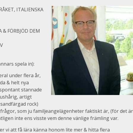
ÅKET, ITALIENSKA
A & FÖRBJÖD DEM
AV
nnars spela in):
eral under flera år,
nda & helt nya
ar spontant stannade
ushårig, artigt
 sandfärgad rock)
frågor, som ju familjeangelägenheter faktiskt är, (för det är
ntligen inte ens visste vem denne vänlige främling var.
vi att få lära känna honom lite mer & hitta flera