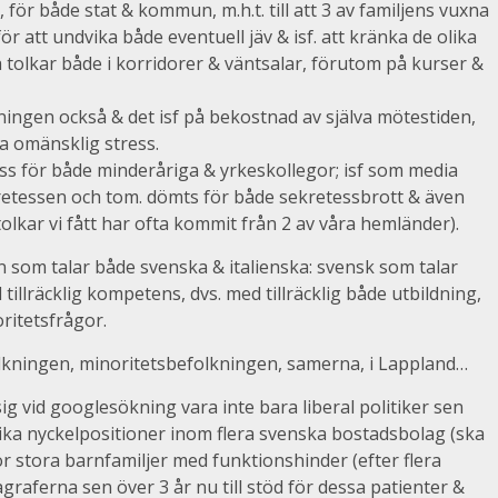
ör både stat & kommun, m.h.t. till att 3 av familjens vuxna
 för att undvika både eventuell jäv & isf. att kränka de olika
tolkar både i korridorer & väntsalar, förutom på kurser &
ingen också & det isf på bekostnad av själva mötestiden,
pa omänsklig stress.
ss för både minderåriga & yrkeskollegor; isf som media
retessen och tom. dömts för både sekretessbrott & även
tolkar vi fått har ofta kommit från 2 av våra hemländer).
 som talar både svenska & italienska: svensk som talar
 tillräcklig kompetens, dvs. med tillräcklig både utbildning,
ritetsfrågor.
lkningen, minoritetsbefolkningen, samerna, i Lappland…
g vid googlesökning vara inte bara liberal politiker sen
olika nyckelpositioner inom flera svenska bostadsbolag (ska
 stora barnfamiljer med funktionshinder (efter flera
ragraferna sen över 3 år nu till stöd för dessa patienter &