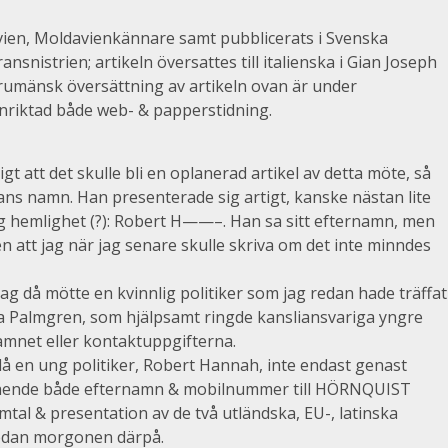
ien, Moldavienkännare samt pubblicerats i Svenska
snistrien; artikeln översattes till italienska i Gian Joseph
 rumänsk översättning av artikeln ovan är under
 inriktad både web- & papperstidning.
gt att det skulle bli en oplanerad artikel av detta möte, så
 hans namn. Han presenterade sig artigt, kanske nästan lite
tig hemlighet (?): Robert H——–. Han sa sitt efternamn, men
 att jag när jag senare skulle skriva om det inte minndes
 jag då mötte en kvinnlig politiker som jag redan hade träffat
na Palmgren, som hjälpsamt ringde kansliansvariga yngre
amnet eller kontaktuppgifterna.
då en ung politiker, Robert Hannah, inte endast genast
gående både efternamn & mobilnummer till HÖRNQUIST
tal & presentation av de två utländska, EU-, latinska
 redan morgonen därpå.