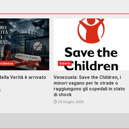
evidenza
Estero
della Verità è arrivato
Venezuela: Save the Children, i
minori vagano per le strade o
raggiungono gli ospedali in stato
6
di shock
29 Giugno 2026