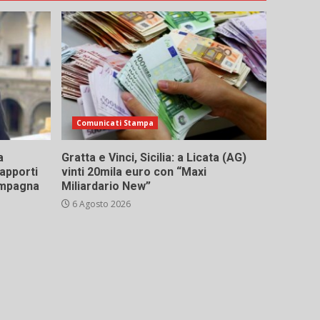
Comunicati Stampa
a
Gratta e Vinci, Sicilia: a Licata (AG)
rapporti
vinti 20mila euro con “Maxi
campagna
Miliardario New”
6 Agosto 2026