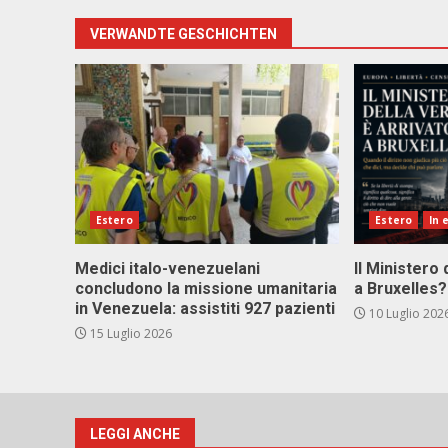
VERWANDTE GESCHICHTEN
Estero
Estero
In 
Medici italo-venezuelani
Il Ministero 
concludono la missione umanitaria
a Bruxelles?
in Venezuela: assistiti 927 pazienti
10 Luglio 202
15 Luglio 2026
LEGGI ANCHE