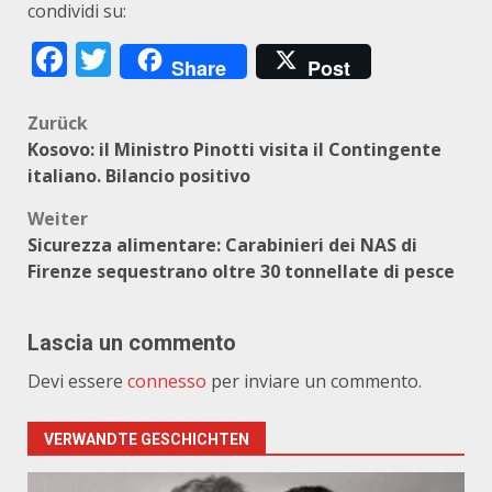
condividi su:
Facebook
Twitter
Share
Post
Beitragsnavigation
Zurück
Kosovo: il Ministro Pinotti visita il Contingente
italiano. Bilancio positivo
Weiter
Sicurezza alimentare: Carabinieri dei NAS di
Firenze sequestrano oltre 30 tonnellate di pesce
Lascia un commento
Devi essere
connesso
per inviare un commento.
VERWANDTE GESCHICHTEN