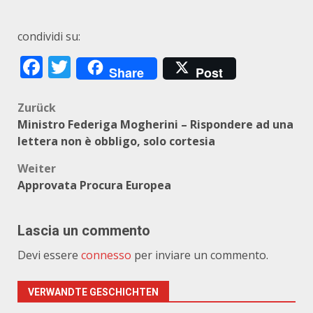
condividi su:
Facebook
Twitter
Share
Post
Beitragsnavigation
Zurück
Ministro Federiga Mogherini – Rispondere ad una
lettera non è obbligo, solo cortesia
Weiter
Approvata Procura Europea
Lascia un commento
Devi essere
connesso
per inviare un commento.
VERWANDTE GESCHICHTEN