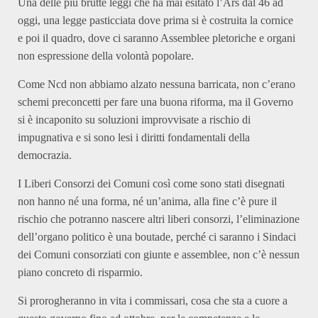
Una delle più brutte leggi che ha mai esitato l’Ars dal 46 ad
oggi, una legge pasticciata dove prima si è costruita la cornice
e poi il quadro, dove ci saranno Assemblee pletoriche e organi
non espressione della volontà popolare.
Come Ncd non abbiamo alzato nessuna barricata, non c’erano
schemi preconcetti per fare una buona riforma, ma il Governo
si è incaponito su soluzioni improvvisate a rischio di
impugnativa e si sono lesi i diritti fondamentali della
democrazia.
I Liberi Consorzi dei Comuni così come sono stati disegnati
non hanno né una forma, né un’anima, alla fine c’è pure il
rischio che potranno nascere altri liberi consorzi, l’eliminazione
dell’organo politico è una boutade, perché ci saranno i Sindaci
dei Comuni consorziati con giunte e assemblee, non c’è nessun
piano concreto di risparmio.
Si prorogheranno in vita i commissari, cosa che sta a cuore a