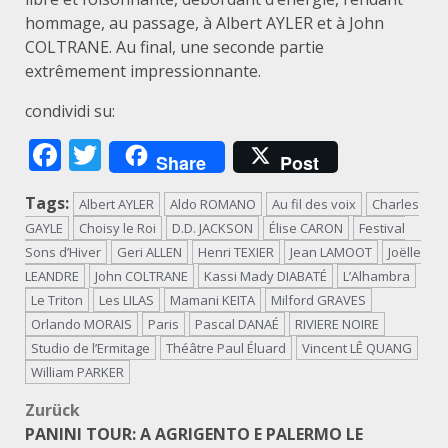
hommage, au passage, à Albert AYLER et à John
COLTRANE. Au final, une seconde partie
extrêmement impressionnante.
condividi su:
Facebook
Twitter
Share
Post
Tags:
Albert AYLER
Aldo ROMANO
Au fil des voix
Charles
GAYLE
Choisy le Roi
D.D. JACKSON
Élise CARON
Festival
Sons d’Hiver
Geri ALLEN
Henri TEXIER
Jean LAMOOT
Joëlle
LEANDRE
John COLTRANE
Kassi Mady DIABATÉ
L’Alhambra
Le Triton
Les LILAS
Mamani KEITA
Milford GRAVES
Orlando MORAIS
Paris
Pascal DANAÉ
RIVIERE NOIRE
Studio de l’Ermitage
Théâtre Paul Éluard
Vincent LÊ QUANG
William PARKER
Beitragsnavigation
Zurück
PANINI TOUR: A AGRIGENTO E PALERMO LE