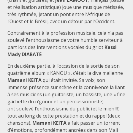
(chant et guitares) et
Jean LAMOOT
, français (basse
et réalisation artistique) joue une musique métissée,
très rythmée, jetant un pont entre l’Afrique de
l’Ouest et le Brésil, avec un détour par l’Occident.
Contrairement à la profession musicale, cela n’a pas
soulevé l’enthousiasme de votre humble serviteur à
part lors des interventions vocales du griot
Kassi
Mady
DIABATÉ
.
En deuxième partie, à l’occasion de la sortie de son
quatrième album « KANOU », c’était la diva malienne
Mamani KEITA
qui était invitée. Sa voix, son
immense présence sur scène et la connivence la liant
à ses musiciens (un guitariste, un bassiste, une « fine
gâchette du n’goni » et un percussionniste)
ont soulevé l’enthousiasme du public (et le mien !!!)
tout au long de cette prestation et du rappel (deux
chansons).
Mamani KEITA
a fait passer un torrent
d’émotions, profondément ancrées dans son Mali