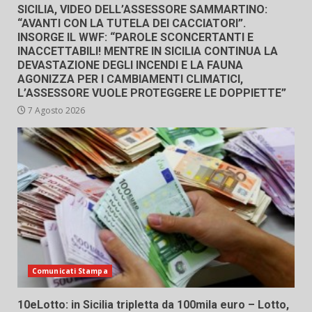
SICILIA, VIDEO DELL’ASSESSORE SAMMARTINO:
“AVANTI CON LA TUTELA DEI CACCIATORI”.
INSORGE IL WWF: “PAROLE SCONCERTANTI E
INACCETTABILI! MENTRE IN SICILIA CONTINUA LA
DEVASTAZIONE DEGLI INCENDI E LA FAUNA
AGONIZZA PER I CAMBIAMENTI CLIMATICI,
L’ASSESSORE VUOLE PROTEGGERE LE DOPPIETTE”
7 Agosto 2026
Comunicati Stampa
10eLotto: in Sicilia tripletta da 100mila euro – Lotto,