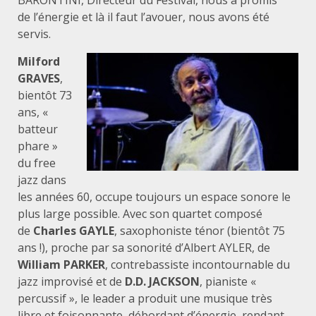
BARONTINI, Directeur du Festival, nous a promis
de l’énergie et là il faut l’avouer, nous avons été
servis.
Milford
GRAVES
,
bientôt 73
ans, «
batteur
phare »
du free
jazz dans
les années 60, occupe toujours un espace sonore le
plus large possible. Avec son quartet composé
de
Charles GAYLE
, saxophoniste ténor (bientôt 75
ans !), proche par sa sonorité d’Albert AYLER, de
William PARKER
, contrebassiste incontournable du
jazz improvisé et de
D.D. JACKSON
, pianiste «
percussif », le leader a produit une musique très
libre et foisonnante, débordant d’énergie, rendant