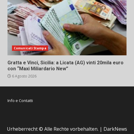
Comunicati Stampa
Gratta e Vinci, Sicilia: a Licata (AG) vinti 20mila euro
con “Maxi Miliardario New”
6 Agosto 2026
Info e Contatti
Urheberrecht © Alle Rechte vorbehalten.
|
DarkNews