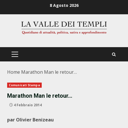
Zum
8 Agosto 2026
Inhalt
springen
PRIMÄRES
MENÜ
Home
Marathon Man le retour…
Comunicati Stampa
Marathon Man le retour…
4 Febbraio 2014
par Olivier Benizeau