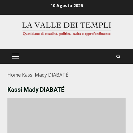
Zum
10 Agosto 2026
Inhalt
springen
PRIMÄRES
MENÜ
Home
Kassi Mady DIABATÉ
Kassi Mady DIABATÉ