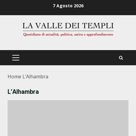
Zum
7 Agosto 2026
Inhalt
springen
PRIMÄRES
MENÜ
Home
L’Alhambra
L’Alhambra