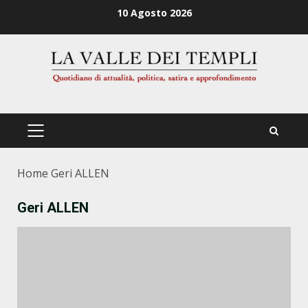
Zum
10 Agosto 2026
Inhalt
springen
PRIMÄRES
MENÜ
Home
Geri ALLEN
Geri ALLEN