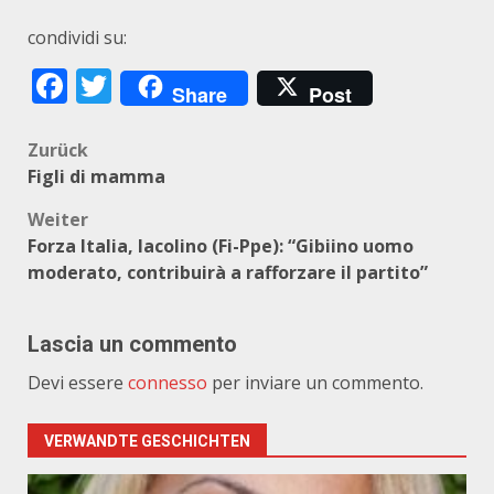
condividi su:
Facebook
Twitter
Share
Post
Beitragsnavigation
Zurück
Figli di mamma
Weiter
Forza Italia, Iacolino (Fi-Ppe): “Gibiino uomo
moderato, contribuirà a rafforzare il partito”
Lascia un commento
Devi essere
connesso
per inviare un commento.
VERWANDTE GESCHICHTEN