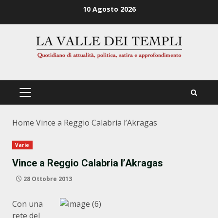
Zum
10 Agosto 2026
Inhalt
springen
PRIMÄRES
MENÜ
Home
Vince a Reggio Calabria l’Akragas
Varie
Vince a Reggio Calabria l’Akragas
28 Ottobre 2013
Con una
rete del