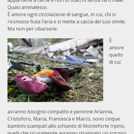
appartiene a carne e non lo stacchi senza farti male.
Quasi animalesco.
È amore ogni circolazione di sangue, in cui, chi si
riconosce fiuta l’aria e si mette a caccia del suo simile.
Ma non per cibarsene.
È
amore
quello
di cui
avranno bisogno compatto e perenne Arianna,
Cristoforo, Maria, Francesca e Marco, sono cinque
bambini scampati allo schianto di Monteforte Irpino,
quelli che sicuramente avranno strappato un sospiro