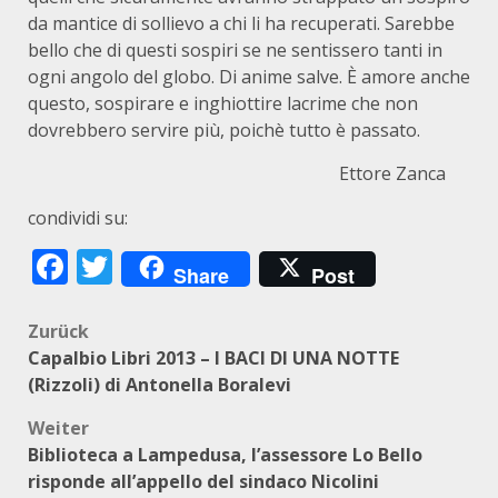
da mantice di sollievo a chi li ha recuperati. Sarebbe
bello che di questi sospiri se ne sentissero tanti in
ogni angolo del globo. Di anime salve. È amore anche
questo, sospirare e inghiottire lacrime che non
dovrebbero servire più, poichè tutto è passato.
Ettore Zanca
condividi su:
Facebook
Twitter
Share
Post
Beitragsnavigation
Zurück
Capalbio Libri 2013 – I BACI DI UNA NOTTE
(Rizzoli) di Antonella Boralevi
Weiter
Biblioteca a Lampedusa, l’assessore Lo Bello
risponde all’appello del sindaco Nicolini