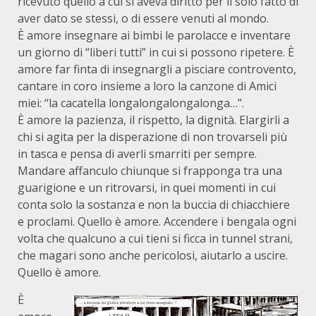
ricevuto quello a cui si aveva diritto per il solo fatto di
aver dato se stessi, o di essere venuti al mondo.
È amore insegnare ai bimbi le parolacce e inventare
un giorno di “liberi tutti” in cui si possono ripetere. È
amore far finta di insegnargli a pisciare controvento,
cantare in coro insieme a loro la canzone di Amici
miei: “la cacatella longalongalongalonga…”.
È amore la pazienza, il rispetto, la dignità. Elargirli a
chi si agita per la disperazione di non trovarseli più
in tasca e pensa di averli smarriti per sempre.
Mandare affanculo chiunque si frapponga tra una
guarigione e un ritrovarsi, in quei momenti in cui
conta solo la sostanza e non la buccia di chiacchiere
e proclami. Quello è amore. Accendere i bengala ogni
volta che qualcuno a cui tieni si ficca in tunnel strani,
che magari sono anche pericolosi, aiutarlo a uscire.
Quello è amore.
È