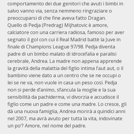
comportamento dei due genitori che avuti i bimbi in
salvo vanno via, senza nemmeno ringraziare o
preoccuparsi di che fine aveva fatto Dragan.
Quello di Pedja (Predrag) Mijhatovic è amore,
calciatore con una carriera radiosa, famoso per aver
segnato il gol con cui il Real Madrid battè la Juve in
finale di Champions League 97/98. Pedja diventa
padre di un bimbo malato di idrocefalia e paralisi
cerebrale, Andrea. La madre non appena apprende
la gravità della malattia del figlio intima l’aut aut, o il
bambino viene dato a un centro che se ne occupi o
lei se ne va, non vuole in casa un peso così. Pedja
non si perde d’animo, sfancula la moglie e la sua
sensibilità da pachiderma, vi divorzia e accudisce il
figlio come un padre e come una madre. Lo cresce, gli
dà una nuova famiglia, Andrea morirà a quindici anni
nel 2007, ma avrà avuto per tutta la vita, indovinate
un po’? Amore, nel nome del padre.