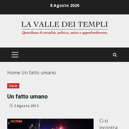
Zum
8 Agosto 2026
Inhalt
springen
PRIMÄRES
MENÜ
Home
Un fatto umano
Varie
Un fatto umano
3 Agosto 2013
Ci si
incontra