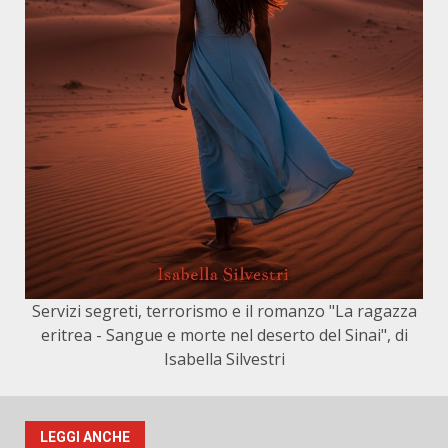
Servizi segreti, terrorismo e il romanzo "La ragazza
eritrea - Sangue e morte nel deserto del Sinai", di
Isabella Silvestri
LEGGI ANCHE