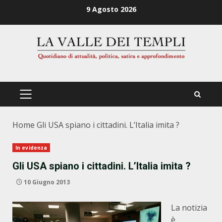
Zum
9 Agosto 2026
Inhalt
springen
PRIMÄRES
MENÜ
Home
Gli USA spiano i cittadini. L’Italia imita ?
In evidenza
Gli USA spiano i cittadini. L’Italia imita ?
10 Giugno 2013
La notizia
è