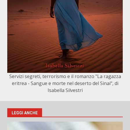
Servizi segreti, terrorismo e il romanzo "La ragazza
eritrea - Sangue e morte nel deserto del Sinai", di
Isabella Silvestri
LEGGI ANCHE