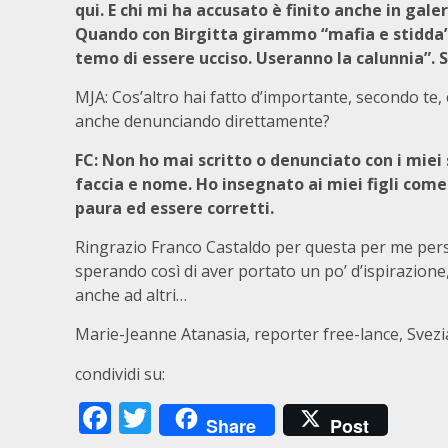
qui. E chi mi ha accusato è finito anche in gale
Quando con Birgitta girammo “mafia e stidda”,
temo di essere ucciso. Useranno la calunnia”. 
MJA: Cos’altro hai fatto d’importante, secondo te
anche denunciando direttamente?
FC: Non ho mai scritto o denunciato con i miei
faccia e nome. Ho insegnato ai miei figli come
paura ed essere corretti.
Ringrazio Franco Castaldo per questa per me perso
sperando così di aver portato un po’ d’ispirazion
anche ad altri…
Marie-Jeanne Atanasia, reporter free-lance, Svezi
condividi su:
Facebook
Twitter
Share
Post