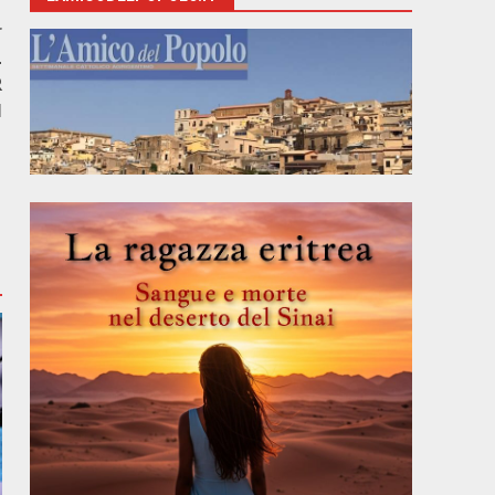
r
L
R
I