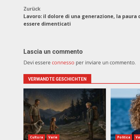
Beitragsnavigation
Zurück
Lavoro: il dolore di una generazione, la paura 
essere dimenticati
Lascia un commento
Devi essere
connesso
per inviare un commento.
VERWANDTE GESCHICHTEN
Cultura
Varie
Politica
Va