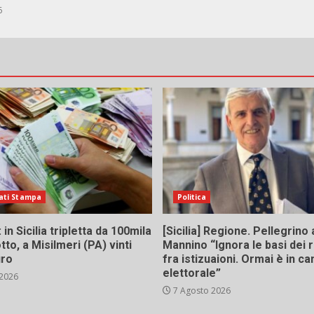
6
ati Stampa
Politica
in Sicilia tripletta da 100mila
[Sicilia] Regione. Pellegrino 
tto, a Misilmeri (PA) vinti
Mannino “Ignora le basi dei 
uro
fra istizuaioni. Ormai è in 
elettorale”
 2026
7 Agosto 2026