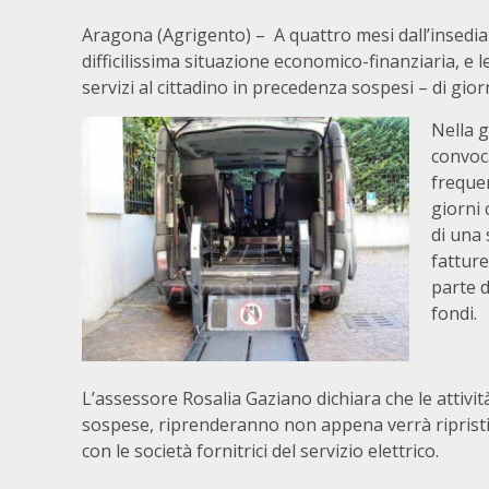
Aragona (Agrigento) – A quattro mesi dall’insedi
difficilissima situazione economico-finanziaria, e l
servizi al cittadino in precedenza sospesi – di gio
Nella g
convoca
frequen
giorni 
di una
fatture
parte d
fondi.
L’assessore Rosalia Gaziano dichiara che le attivi
sospese, riprenderanno non appena verrà ripristina
con le società fornitrici del servizio elettrico.