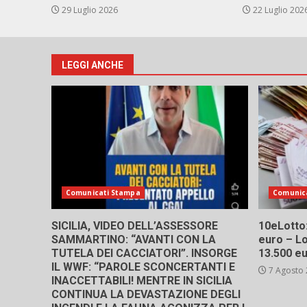
29 Luglio 2026
22 Luglio 202
LEGGI ANCHE
Comunicati Stampa
Comunic
SICILIA, VIDEO DELL’ASSESSORE
10eLotto: 
SAMMARTINO: “AVANTI CON LA
euro – Lo
TUTELA DEI CACCIATORI”. INSORGE
13.500 e
IL WWF: “PAROLE SCONCERTANTI E
7 Agosto
INACCETTABILI! MENTRE IN SICILIA
CONTINUA LA DEVASTAZIONE DEGLI