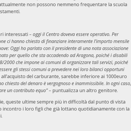
ie attualmente non possono nemmeno frequentare la scuola
ostamenti.
ri interessati
– oggi il Centro doveva essere operativo. Per
one ci hanno chiesto di finanziare interamente l’importo mensile
uove: Oggi ho parlato con il presidente di una nota associazione
ignato per quello che sta accadendo ad Aragona, poiché i disabili
8/2000 che impone ai comuni di organizzare tali servizi, poiché
essere gli stessi comuni a prevedere nei loro bilanci opportuni
o all’acquisto del carburante, sarebbe inferiore ai 1000euro
biano chiesto del denaro è vergognoso e inammissibile. In ogni caso
gare un contributo equo” –
puntualizza un altro genitore.
e, queste ultime sempre più in difficoltà dal punto di vista
incontro i loro figli che già lottano quotidianamente con la
i.