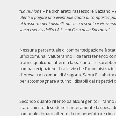
“
La riunione
– ha dichiarato l’assessore Gaziano –
utenti a pagare una eventuale quota di compartecipaz
al trasporto per i disabili: da casa a scuola e vicevers
verso i servizi dell’A.I.A.S. e di Casa della Speranza
”.
Nessuna percentuale di compartecipazione è stata
uffici comunali valuteranno il da farsi tenendo conto
tranne qualcuno, afferma la Gaziano – si sarebber
compartecipazione. Tra le vie che l’amministrazio
d’intesa tra i comuni di Aragona, Santa Elisabetta e
per accompagnare a turno i disabili dai rispettivi 
Secondo quanto riferito da alcuni genitori, fanno s
stato chiesto di sostenere interamente la spesa de
comunale donato all’ente da un benefattore rimas