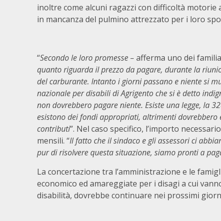
inoltre come alcuni ragazzi con difficoltà motor
in mancanza del pulmino attrezzato per i loro sp
“
Secondo le loro promesse –
afferma uno dei familia
quanto riguarda il prezzo da pagare, durante la riuni
del carburante. Intanto i giorni passano e niente si m
nazionale per disabili di Agrigento che si è detto ind
non dovrebbero pagare niente. Esiste una legge, la 32
esistono dei fondi appropriati, altrimenti dovrebbero 
contributi
”. Nel caso specifico, l’importo necessari
mensili. “
Il fatto che il sindaco e gli assessori ci ab
pur di risolvere questa situazione, siamo pronti a pa
La concertazione tra l’amministrazione e le famigli
economico ed amareggiate per i disagi a cui vanno 
disabilità, dovrebbe continuare nei prossimi giorn