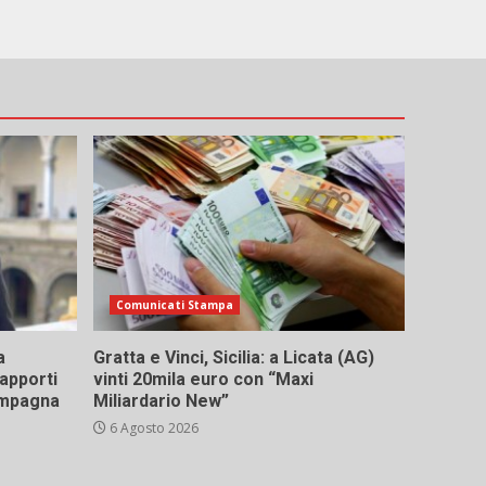
Comunicati Stampa
a
Gratta e Vinci, Sicilia: a Licata (AG)
rapporti
vinti 20mila euro con “Maxi
campagna
Miliardario New”
6 Agosto 2026