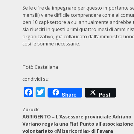
Se le cifre da impegnare per questo importante ser
mensili) viene difficile comprendere come al comun
ben 10 capi-settore a cui annualmente andrebbe un
sia riusciti in questi primi quattro mesi di amminis
organizzativo, già collaudato dall’amministrazion
così le somme necessarie.
Totò Castellana
condividi su:
Facebook
Twitter
Share
Post
Beitragsnavigation
Zurück
AGRIGENTO – L’Assessore provinciale Adriano
Variano regala una Fiat Punto all’associazione
volontariato «Misericordia» di Favara