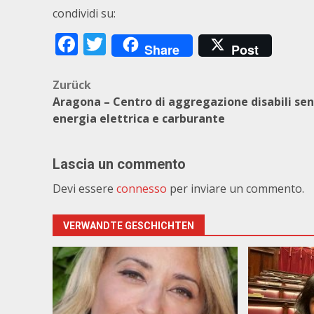
condividi su:
Facebook
Twitter
Share
Post
Beitragsnavigation
Zurück
Aragona – Centro di aggregazione disabili se
energia elettrica e carburante
Lascia un commento
Devi essere
connesso
per inviare un commento.
VERWANDTE GESCHICHTEN