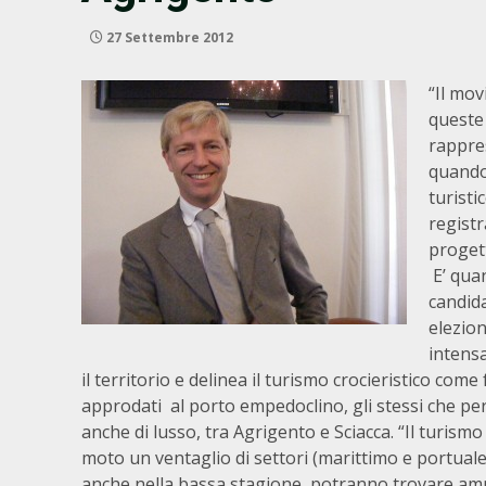
27 Settembre 2012
“Il mov
queste
rappre
quando 
turisti
registr
proget
E’ qua
candida
elezion
intens
il territorio e delinea il turismo crocieristico come
approdati al porto empedoclino, gli stessi che per
anche di lusso, tra Agrigento e Sciacca. “Il turis
moto un ventaglio di settori (marittimo e portuale, e
anche nella bassa stagione, potranno trovare amp