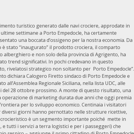
imento turistico generato dalle navi crociere, approdate in
 ultime settimane a Porto Empedocle, ha certamente
sentato una boccata d’ossigeno per la nostra economia. Da
è stato “inaugurato” il prodotto crociera, il comparto
co alberghiero e non solo della provincia di Agrigento, ha
ato trend significativi. In pochi credevano in questo
to, rivelatosi strategico non soltanto per Porto Empedocle”.
nto dichiara Calogero Firetto sindaco di Porto Empedocle e
to all’Assemblea Regionale Siciliana, nella lista UDC, alle
i del 28 ottobre prossimo. A monte di questo risultato, una
a operazione di marketing durata due anni che oggi premia
 frontiera per lo sviluppo economico. Centinaia i visitatori
 diversi giorni hanno pernottato nelle strutture ricettive,
mo crocieristico è un segmento importante poiché mette in
 tutti i servizi a terra logistici e per i passeggeri) che
io respiro – aggiunge il primo cittadino di Porto Empedocle