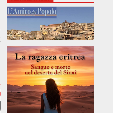
r
.
”