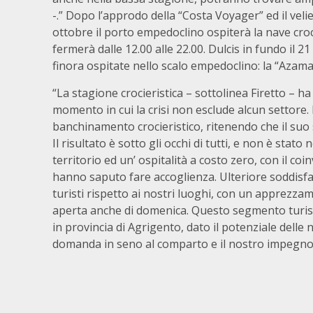
-.” Dopo l’approdo della “Costa Voyager” ed il ve
ottobre il porto empedoclino ospiterà la nave cro
fermerà dalle 12.00 alle 22.00. Dulcis in fundo il 2
finora ospitate nello scalo empedoclino: la “Azam
“La stagione crocieristica – sottolinea Firetto – ha 
momento in cui la crisi non esclude alcun settore. 
banchinamento crocieristico, ritenendo che il suo 
Il risultato è sotto gli occhi di tutti, e non è stat
territorio ed un’ ospitalità a costo zero, con il coi
hanno saputo fare accoglienza. Ulteriore soddisfaz
turisti rispetto ai nostri luoghi, con un apprezzam
aperta anche di domenica. Questo segmento turistic
in provincia di Agrigento, dato il potenziale dell
domanda in seno al comparto e il nostro impegno 