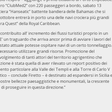
liero “ClubMed2” con 220 passeggeri a bordo, sabato 13
ciera “Hanseatic” battente bandiera delle Bahamas che si
1 ottobre entrerà in porto una delle navi crociera più grandi
ara Quest” della Royal Caribbean.
contribuito all’ incremento dei flussi turistici proprio in un
E’ un traguardo che arriva ancor prima di avviare i lavori del
stato attuale potesse ospitare navi di un certo tonnellaggio.
o necessario utilizzare grandi risorse. Promozione del
nvolgimento di tanti attori del territorio agrigentino che
ione è stata quella di aver rilevato un report positivo dei
ento particolare alla Valle dei Templi e alla Torre di Carlo V
o – conclude Firetto – è destinato ad espandersi in Sicilia 
e nostre bellezze paesaggistiche e monumentali, la crescente
di proseguire in questa direzione.”