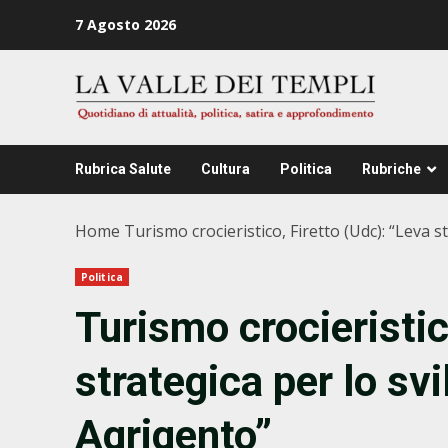
Zum
7 Agosto 2026
Inhalt
springen
Rubrica Salute
Cultura
Politica
Rubriche
Home
Turismo crocieristico, Firetto (Udc): “Leva s
Politica
Turismo crocieristic
strategica per lo svi
Agrigento”