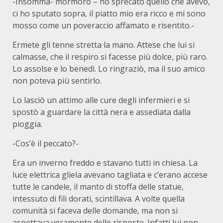
-Insomma- mormorò – ho sprecato quello che avevo,
ci ho sputato sopra, il piatto mio era ricco e mi sono
mosso come un poveraccio affamato e risentito.-
Ermete gli tenne stretta la mano. Attese che lui si
calmasse, che il respiro si facesse più dolce, più raro.
Lo assolse e lo benedì. Lo ringraziò, ma il suo amico
non poteva più sentirlo.
Lo lasciò un attimo alle cure degli infermieri e si
spostò a guardare la città nera e assediata dalla
pioggia.
-Cos’è il peccato?-
Era un inverno freddo e stavano tutti in chiesa. La
luce elettrica gliela avevano tagliata e c’erano accese
tutte le candele, il manto di stoffa delle statue,
intessuto di fili dorati, scintillava. A volte quella
comunità si faceva delle domande, ma non si
aspettava veramente delle risposte. Infatti lui non