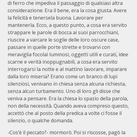
di ferro che impediva il passaggio di qualsiasi altra
considerazione. Era il bene, era la cosa giusta. Avere
la felicità e tenersela buona. Lavorare per
mantenerla. Ecco, a questo punto, a cosa era servito
strappare le parole di bocca ai suoi parrocchiani,
riuscire a varcare le soglie delle loro oscure case,
passare in quelle porte strette e trovarvi con
meraviglia focolai luminosi, oggetti utili e curati, idee
scarne e verità inoppugnabili, a cosa era servito
interrogarsi la notte e al mattino lavorare, imparare
dalla loro miseria? Erano come un branco di lupi
silenziosi, venivano in chiesa senza alcuna richiesta,
senza alcun turbamento. Uno di loro gli disse che
veniva a pensare. Era la chiesa lo spazio della parola,
non della necessità. Quando aveva compreso questo,
accettò che al posto della predica a volte ci fosse il
silenzio, o qualche domanda.
-Cos’è il peccato?- mormorò. Poi si riscosse, pagò la