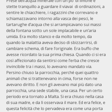
Prese dell’acqua minerale con un po’ di limone e
stette tranquillo a guardare il viavai di ordinazioni, a
sentire le chiacchiere, i ragazzini che correvano e
schiamazzavano intorno alla vasca dei pesci, le
tartarughe d’acqua che si arrampicavano sui massi
della fontana sotto un sole implacabile e un’aria
umida. Era molto stanco e da molto tempo, da
quando la malattia aveva deciso di sbizzarrirsi, di
cambiare schema, di fare l’originale. Era buffo che
avesse ricordato la sua prima chiesa. Quando ci si era
così affezionato da sentirsi come l’erba che cresce
invincibile tra i massi, lo avevano mandato via.
Persino chiuso la parrocchia, perché quei quattro
animali che si trattenevano in cima, forse non ne
avevano diritto. E non gli avevano mai più dato una
parrocchia, una sede stabile, una casa. Per un certo
periodo era tornato a Malta. Si era chiuso nella casa
di sua madre, e da lì osservava il mare. Ed era felice, e
questa felicità che lo pervadeva era come una porta