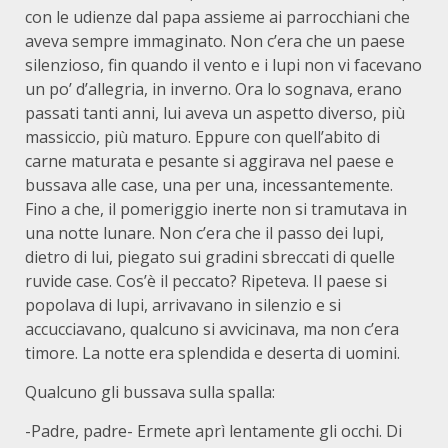
con le udienze dal papa assieme ai parrocchiani che
aveva sempre immaginato. Non c’era che un paese
silenzioso, fin quando il vento e i lupi non vi facevano
un po’ d’allegria, in inverno. Ora lo sognava, erano
passati tanti anni, lui aveva un aspetto diverso, più
massiccio, più maturo. Eppure con quell’abito di
carne maturata e pesante si aggirava nel paese e
bussava alle case, una per una, incessantemente.
Fino a che, il pomeriggio inerte non si tramutava in
una notte lunare. Non c’era che il passo dei lupi,
dietro di lui, piegato sui gradini sbreccati di quelle
ruvide case. Cos’è il peccato? Ripeteva. Il paese si
popolava di lupi, arrivavano in silenzio e si
accucciavano, qualcuno si avvicinava, ma non c’era
timore. La notte era splendida e deserta di uomini.
Qualcuno gli bussava sulla spalla:
-Padre, padre- Ermete aprì lentamente gli occhi. Di