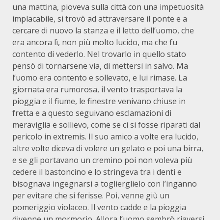
una mattina, pioveva sulla città con una impetuosità
implacabile, si trovò ad attraversare il ponte e a
cercare di nuovo la stanza e il letto dell’uomo, che
era ancora lì, non più molto lucido, ma che fu
contento di vederlo. Nel trovarlo in quello stato
pensò di tornarsene via, di mettersi in salvo. Ma
l’uomo era contento e sollevato, e lui rimase. La
giornata era rumorosa, il vento trasportava la
pioggia e il fiume, le finestre venivano chiuse in
fretta e a questo seguivano esclamazioni di
meraviglia e sollievo, come se ci si fosse riparati dal
pericolo in extremis. Il suo amico a volte era lucido,
altre volte diceva di volere un gelato e poi una birra,
e se gli portavano un cremino poi non voleva più
cedere il bastoncino e lo stringeva tra i denti e
bisognava ingegnarsi a toglierglielo con l’inganno
per evitare che si ferisse. Poi, venne giù un
pomeriggio violaceo. Il vento cadde e la pioggia
divenne un mormorio. Allora l’uomo sembrò riaversi,