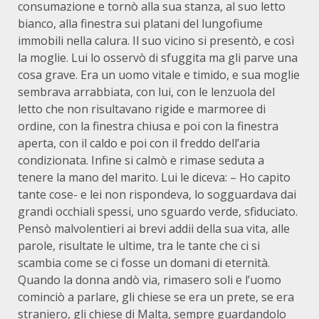
consumazione e tornò alla sua stanza, al suo letto
bianco, alla finestra sui platani del lungofiume
immobili nella calura. Il suo vicino si presentò, e così
la moglie. Lui lo osservò di sfuggita ma gli parve una
cosa grave. Era un uomo vitale e timido, e sua moglie
sembrava arrabbiata, con lui, con le lenzuola del
letto che non risultavano rigide e marmoree di
ordine, con la finestra chiusa e poi con la finestra
aperta, con il caldo e poi con il freddo dell’aria
condizionata. Infine si calmò e rimase seduta a
tenere la mano del marito. Lui le diceva: – Ho capito
tante cose- e lei non rispondeva, lo sogguardava dai
grandi occhiali spessi, uno sguardo verde, sfiduciato.
Pensò malvolentieri ai brevi addii della sua vita, alle
parole, risultate le ultime, tra le tante che ci si
scambia come se ci fosse un domani di eternità.
Quando la donna andò via, rimasero soli e l’uomo
cominciò a parlare, gli chiese se era un prete, se era
straniero, gli chiese di Malta, sempre guardandolo