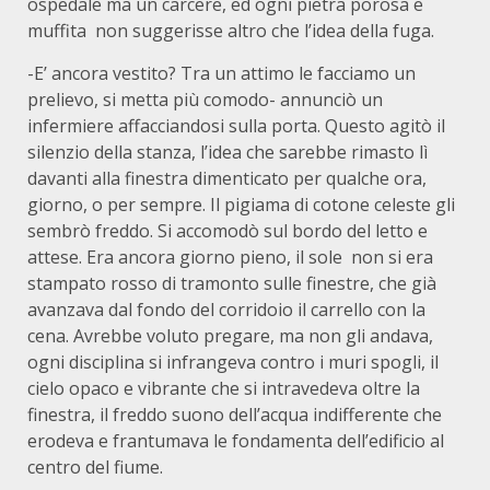
ospedale ma un carcere, ed ogni pietra porosa e
muffita non suggerisse altro che l’idea della fuga.
-E’ ancora vestito? Tra un attimo le facciamo un
prelievo, si metta più comodo- annunciò un
infermiere affacciandosi sulla porta. Questo agitò il
silenzio della stanza, l’idea che sarebbe rimasto lì
davanti alla finestra dimenticato per qualche ora,
giorno, o per sempre. Il pigiama di cotone celeste gli
sembrò freddo. Si accomodò sul bordo del letto e
attese. Era ancora giorno pieno, il sole non si era
stampato rosso di tramonto sulle finestre, che già
avanzava dal fondo del corridoio il carrello con la
cena. Avrebbe voluto pregare, ma non gli andava,
ogni disciplina si infrangeva contro i muri spogli, il
cielo opaco e vibrante che si intravedeva oltre la
finestra, il freddo suono dell’acqua indifferente che
erodeva e frantumava le fondamenta dell’edificio al
centro del fiume.