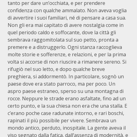
tanto per dare un’occhiata, e per prendere
confidenza con qualche ammalato. Non aveva voglia
di avvertire i suoi familiari, né di pensare a casa sua.
Non gli era mai capitato di avere nostalgia come in
quel periodo caldo e soffocante, dove la città gli
sembrava raggomitolata sul suo petto, pronta a
premere e a distruggerlo. Ogni stanza raccoglieva
molte storie e sofferenze, e relazioni, e per la prima
volta si accorse di non riuscire a rimanere sereno. Si
rifugiò nel suo letto, e dopo qualche breve
preghiera, si addormentò. In particolare, sognò un
paese dove era stato parroco, ma per poco. Un
aspro paese estraneo, sperso su una montagna di
rocce. Neppure le strade erano asfaltate, fino ad un
certo punto, e la sua chiesa non era che una stalla. E
c’erano poche case radunate intorno, e rari boschi,
rapinati il più possibile per vivere. Sembrava un
mondo antico, perduto, inospitale. La gente aveva il
viso segnato dalla fatica, dall’assenza di modernità, e