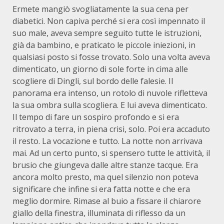
Ermete mangiò svogliatamente la sua cena per
diabetici. Non capiva perché si era così impennato il
suo male, aveva sempre seguito tutte le istruzioni,
già da bambino, e praticato le piccole iniezioni, in
qualsiasi posto si fosse trovato. Solo una volta aveva
dimenticato, un giorno di sole forte in cima alle
scogliere di Dingli, sul bordo delle falesie. Il
panorama era intenso, un rotolo di nuvole rifletteva
la sua ombra sulla scogliera. E lui aveva dimenticato.
Il tempo di fare un sospiro profondo e si era
ritrovato a terra, in piena crisi, solo. Poi era accaduto
il resto. La vocazione e tutto. La notte non arrivava
mai. Ad un certo punto, si spensero tutte le attività, il
brusio che giungeva dalle altre stanze tacque. Era
ancora molto presto, ma quel silenzio non poteva
significare che infine si era fatta notte e che era
meglio dormire. Rimase al buio a fissare il chiarore
giallo della finestra, illuminata di riflesso da un