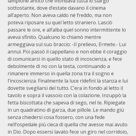
lampione antico che inondava tutta lo slargo
sottostante, dove d’estate davano il cinema
all’aperto. Non aveva caldo né freddo, ma non
poteva riposare su quel letto straniero. Lasciò
passare le ore, e all’alba quel sonno intermittente lo
aveva sfinito. Qualcuno lo chiamò mentre
armeggiava sul suo braccio: -Il prelievo, Ermete.- Lui
annuì. Poi passò il cappellano e non ebbe il coraggio
di comunicarsi in quello stato di incoscienza, e fece
debolmente di no con la testa, continuando a
rimanere immerso in quella zona tra il sogno e
l’incoscienza. Finalmente la luce ridefinì la stanza e lui
dovette svegliarsi del tutto. C’era in fondo al letto il
tavolo e sopra il vassoio con la colazione. Inzuppò la
fetta biscottata che sapeva di sego, nel te. Ripiegate
in un quadratino di garza, due pillole. Le mando giù
senza chiedersi cosa fossero, con una fede
nell’ospedale più cieca di quella che avesse mai avuto
in Dio. Dopo essersi lavato fece un giro nel corridoio,