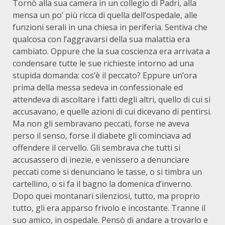
Tornò alla sua camera in un collegio di Padri, alla
mensa un po’ più ricca di quella dell’ospedale, alle
funzioni serali in una chiesa in periferia. Sentiva che
qualcosa con l’aggravarsi della sua malattia era
cambiato. Oppure che la sua coscienza era arrivata a
condensare tutte le sue richieste intorno ad una
stupida domanda: cos’è il peccato? Eppure un’ora
prima della messa sedeva in confessionale ed
attendeva di ascoltare i fatti degli altri, quello di cui si
accusavano, e quelle azioni di cui dicevano di pentirsi.
Ma non gli sembravano peccati, forse ne aveva
perso il senso, forse il diabete gli cominciava ad
offendere il cervello. Gli sembrava che tutti si
accusassero di inezie, e venissero a denunciare
peccati come si denunciano le tasse, o si timbra un
cartellino, o si fa il bagno la domenica d’inverno.
Dopo quei montanari silenziosi, tutto, ma proprio
tutto, gli era apparso frivolo e incostante. Tranne il
suo amico, in ospedale. Pensò di andare a trovarlo e