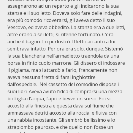
assegnarono ad un reparto e gli indicarono la sua
stanza e il suo letto. Doveva solo fare delle indagini,
era più comodo ricoverarsi, gli aveva detto il suo
Vescovo, ed aveva obbedito. La stanza era a due letti,
altre erano a sei letti, si ritenne fortunato. C’era
anche il bagno. Lo perlustrò. Il letto accanto a lui
sembrava intatto. Per ora era solo, dunque. Sistemò
la sua biancheria nell’armadietto traendola da una
borsa in finto cuoio marrone. Gli dissero di indossare
il pigiama, ma si attardò a farlo, francamente non
aveva nessuna fretta di farsi inghiottire
dall’ospedale. Nel cassetto del comodino dispose i
suoi libri. Aveva avuto l’idea di comprarsi una mezza
bottiglia d’acqua, l’aprì e bevve un sorso. Poi si
accostò alla finestra e questa dava sul fiume che
ammassava detriti accosto alla roccia, e fluiva con
una rabbia incostante. Gli sembrò bellissimo e lo
strapiombo pauroso, e che quello non fosse un