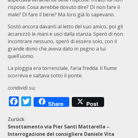
rispose. Cosa avrebbe dovuto dire? Di non fare il
male? Di fare il bene? Ma loro già lo sapevano.
Sostò ancora davanti al letto del suo amico, poi gli
accarezzò le mani e uscì dalla stanza. Sperò di non
incontrare nessuno, sperò di essere solo, con il
grande dono che aveva dato in pegno a lui
quell’uomo.
La pioggia era torrenziale, l’aria fredda. Il fiume
scorreva e saltava sotto il ponte.
condividi su:
Facebook
Twitter
Share
Post
Beitragsnavigation
Zurück
Smottamento via Pier Santi Mattarella –
Interrogazione del consigliere Daniele Vita