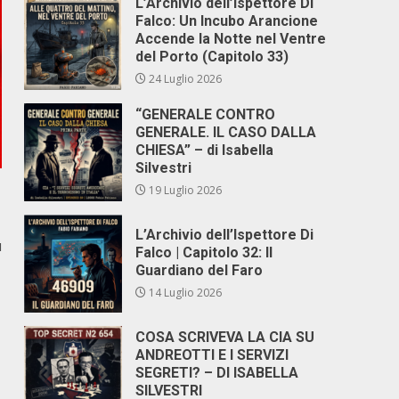
L’Archivio dell’Ispettore Di
Falco: Un Incubo Arancione
Accende la Notte nel Ventre
del Porto (Capitolo 33)
24 Luglio 2026
“GENERALE CONTRO
GENERALE. IL CASO DALLA
CHIESA” – di Isabella
Silvestri
19 Luglio 2026
L’Archivio dell’Ispettore Di
ù
Falco | Capitolo 32: Il
Guardiano del Faro
14 Luglio 2026
COSA SCRIVEVA LA CIA SU
ANDREOTTI E I SERVIZI
SEGRETI? – DI ISABELLA
SILVESTRI