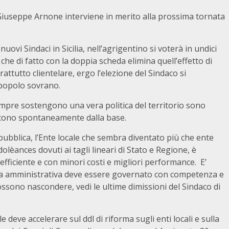
lia Giuseppe Arnone interviene in merito alla prossima tornata
uovi Sindaci in Sicilia, nell’agrigentino si voterà in undici
che di fatto con la doppia scheda elimina quell’effetto di
tutto clientelare, ergo l’elezione del Sindaco si
 popolo sovrano.
 sempre sostengono una vera politica del territorio sono
ascono spontaneamente dalla base.
 pubblica, l’Ente locale che sembra diventato più che ente
dolèances dovuti ai tagli lineari di Stato e Regione, è
fficiente e con minori costi e migliori performance. E’
a amministrativa deve essere governato con competenza e
 possono nascondere, vedi le ultime dimissioni del Sindaco di
eve accelerare sul ddl di riforma sugli enti locali e sulla