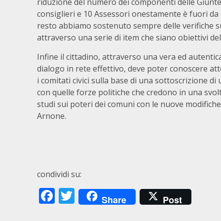
riduzione del numero dei componenti delle Giunte
consiglieri e 10 Assessori onestamente è fuori da 
resto abbiamo sostenuto sempre delle verifiche su
attraverso una serie di item che siano obiettivi d
Infine il cittadino, attraverso una vera ed autent
dialogo in rete effettivo, deve poter conoscere at
i comitati civici sulla base di una sottoscrizione 
con quelle forze politiche che credono in una svol
studi sui poteri dei comuni con le nuove modifiche
Arnone.
condividi su:
Facebook
Twitter
Share
Post