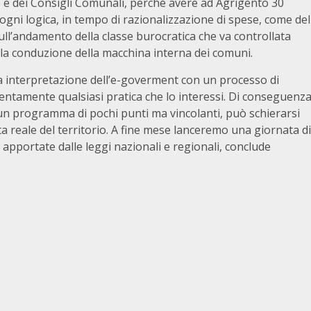
 e dei Consigli Comunali, perché avere ad Agrigento 30
ogni logica, in tempo di razionalizzazione di spese, come del
ll’andamento della classe burocratica che va controllata
ella conduzione della macchina interna dei comuni.
ica interpretazione dell’e-goverment con un processo di
tentamente qualsiasi pratica che lo interessi. Di conseguenz
di un programma di pochi punti ma vincolanti, può schierarsi
ta reale del territorio. A fine mese lanceremo una giornata di
 apportate dalle leggi nazionali e regionali, conclude