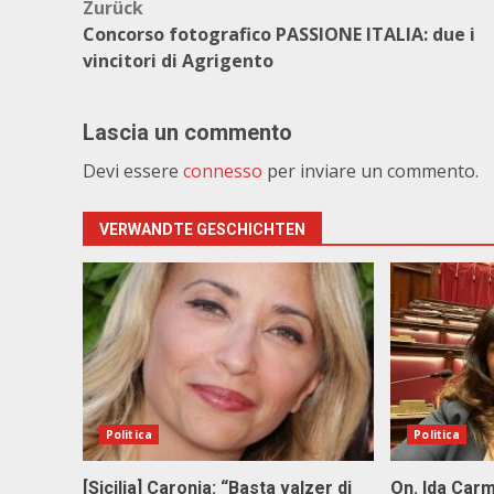
Beitragsnavigation
Zurück
Concorso fotografico PASSIONE ITALIA: due i
vincitori di Agrigento
Lascia un commento
Devi essere
connesso
per inviare un commento.
VERWANDTE GESCHICHTEN
Politica
Politica
[Sicilia] Caronia: “Basta valzer di
On. Ida Carm