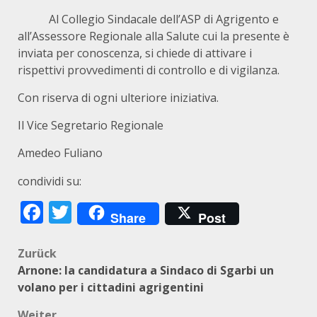
Al Collegio Sindacale dell’ASP di Agrigento e
all’Assessore Regionale alla Salute cui la presente è
inviata per conoscenza, si chiede di attivare i
rispettivi provvedimenti di controllo e di vigilanza.
Con riserva di ogni ulteriore iniziativa.
Il Vice Segretario Regionale
Amedeo Fuliano
condividi su:
Facebook
Twitter
Share
Post
Beitragsnavigation
Zurück
Arnone: la candidatura a Sindaco di Sgarbi un
volano per i cittadini agrigentini
Weiter