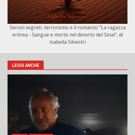
Servizi segreti, terrorismo e il romanzo "La ragazza
eritrea - Sangue e morte nel deserto del Sinai", di
Isabella Silvestri
LEGGI ANCHE