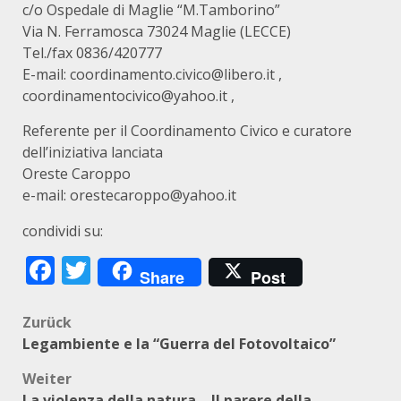
c/o Ospedale di Maglie “M.Tamborino”
Via N. Ferramosca 73024 Maglie (LECCE)
Tel./fax 0836/420777
E-mail: coordinamento.civico@libero.it ,
coordinamentocivico@yahoo.it ,
Referente per il Coordinamento Civico e curatore
dell’iniziativa lanciata
Oreste Caroppo
e-mail: orestecaroppo@yahoo.it
condividi su:
Facebook
Twitter
Share
Post
Beitragsnavigation
Zurück
Legambiente e la “Guerra del Fotovoltaico”
Weiter
La violenza della natura – Il parere della