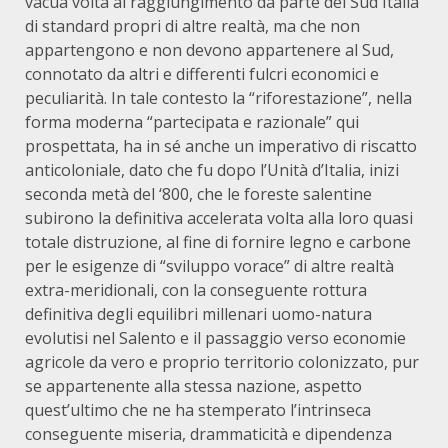
vacua volta al raggiungimento da parte del Sud Italia
di standard propri di altre realtà, ma che non
appartengono e non devono appartenere al Sud,
connotato da altri e differenti fulcri economici e
peculiarità. In tale contesto la “riforestazione”, nella
forma moderna “partecipata e razionale” qui
prospettata, ha in sé anche un imperativo di riscatto
anticoloniale, dato che fu dopo l’Unità d’Italia, inizi
seconda metà del ‘800, che le foreste salentine
subirono la definitiva accelerata volta alla loro quasi
totale distruzione, al fine di fornire legno e carbone
per le esigenze di “sviluppo vorace” di altre realtà
extra-meridionali, con la conseguente rottura
definitiva degli equilibri millenari uomo-natura
evolutisi nel Salento e il passaggio verso economie
agricole da vero e proprio territorio colonizzato, pur
se appartenente alla stessa nazione, aspetto
quest’ultimo che ne ha stemperato l’intrinseca
conseguente miseria, drammaticità e dipendenza