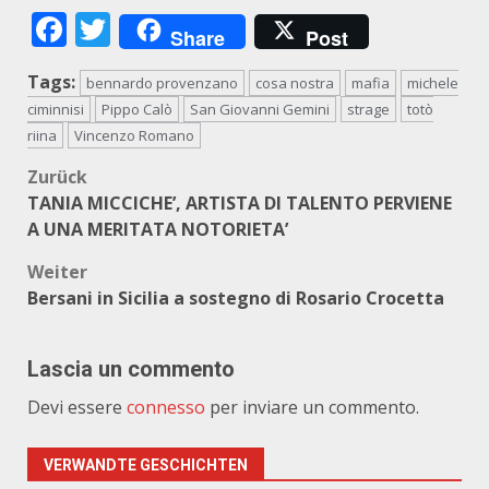
Facebook
Twitter
Share
Post
Tags:
bennardo provenzano
cosa nostra
mafia
michele
ciminnisi
Pippo Calò
San Giovanni Gemini
strage
totò
riina
Vincenzo Romano
Beitragsnavigation
Zurück
TANIA MICCICHE’, ARTISTA DI TALENTO PERVIENE
A UNA MERITATA NOTORIETA’
Weiter
Bersani in Sicilia a sostegno di Rosario Crocetta
Lascia un commento
Devi essere
connesso
per inviare un commento.
VERWANDTE GESCHICHTEN