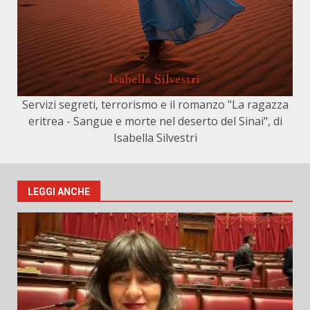
Servizi segreti, terrorismo e il romanzo "La ragazza
eritrea - Sangue e morte nel deserto del Sinai", di
Isabella Silvestri
LEGGI ANCHE