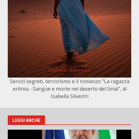
Servizi segreti, terrorismo e il romanzo "La ragazza
eritrea - Sangue e morte nel deserto del Sinai", di
Isabella Silvestri
LEGGI ANCHE