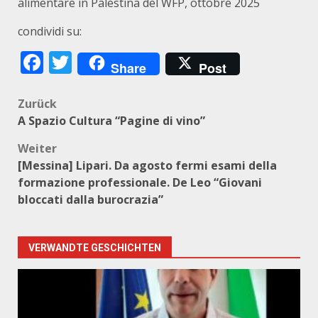
alimentare in Palestina del WFP, ottobre 2025
condividi su:
Facebook
Twitter
Share
Post
Beitragsnavigation
Zurück
A Spazio Cultura “Pagine di vino”
Weiter
[Messina] Lipari. Da agosto fermi esami della
formazione professionale. De Leo “Giovani
bloccati dalla burocrazia”
VERWANDTE GESCHICHTEN