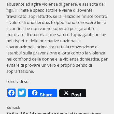
abusante ad agire violenza di genere, e assistita dai
figli, il limite è speso sottile e viene di sovente
travalicato, soprattutto, se la relazione finisce contro
il volere di uno dei due. È opportuno conoscere limiti
e confini che non vanno superati per garantire il
maturare di una relazione sana ed appagante anche
nel rispetto delle normative nazionali e
sovranazionali, prima tra tutte la convenzione di
Istanbul sulla prevenzione e lotta contro la violenza
nei confronti delle donne e la violenza domestica, per
evitare di provare un vero e proprio senso di
sopraffazione.
condividi su:
Facebook
Twitter
Share
Post
Beitragsnavigation
Zurück
Sicilia. 13 e 14 novembre deputati opposizione