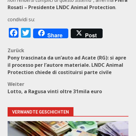
non rendersi complici di questo sistema
”, afferma
Piera
Rosati – Presidente LNDC Animal Protection
.
condividi su:
Facebook
Twitter
Share
Post
Beitragsnavigation
Zurück
Pony trascinata da un’auto ad Acate (RG): si apre
il processo per l’autore materiale. LNDC Animal
Protection chiede di costituirsi parte civile
Weiter
Lotto, a Ragusa vinti oltre 31mila euro
VERWANDTE GESCHICHTEN