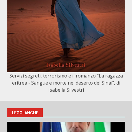
Servizi segreti, terrorismo e il romanzo "La ragazza
eritrea - Sangue e morte nel deserto del Sinai", di
Isabella Silvestri
LEGGI ANCHE