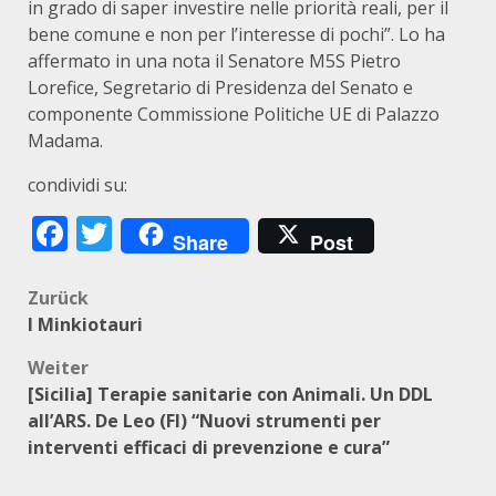
in grado di saper investire nelle priorità reali, per il
bene comune e non per l’interesse di pochi”. Lo ha
affermato in una nota il Senatore M5S Pietro
Lorefice, Segretario di Presidenza del Senato e
componente Commissione Politiche UE di Palazzo
Madama.
condividi su:
Facebook
Twitter
Share
Post
Beitragsnavigation
Zurück
I Minkiotauri
Weiter
[Sicilia] Terapie sanitarie con Animali. Un DDL
all’ARS. De Leo (FI) “Nuovi strumenti per
interventi efficaci di prevenzione e cura”